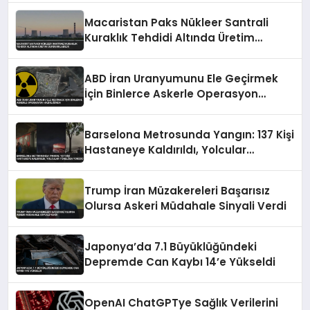
Macaristan Paks Nükleer Santrali
Kuraklık Tehdidi Altında Üretim
Durdurulabilir
ABD İran Uranyumunu Ele Geçirmek
İçin Binlerce Askerle Operasyon
Hazırlığında
Barselona Metrosunda Yangın: 137 Kişi
Hastaneye Kaldırıldı, Yolcular
Tünelden Yürüdü
Trump İran Müzakereleri Başarısız
Olursa Askeri Müdahale Sinyali Verdi
Japonya’da 7.1 Büyüklüğündeki
Depremde Can Kaybı 14’e Yükseldi
OpenAI ChatGPTye Sağlık Verilerini