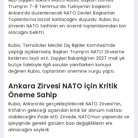
ABD Dışişleri Bakanı Marco Rubio, Başkan Donald
Trump’ın 7-8 Temmuz’da Türkiye’nin başkenti
Ankara’da düzenlenecek NATO Devlet Başkanları
Toplantısı’na bizzat katılacağını duyurdu. Rubio, bu
zirvenin NATO tarihinin en önemli toplantılarından biri
olacağını belirtti.
Rubio, Temsilciler Meclisi Dış İlişkiler Komitesi’nde
yaptığı açıklamada, Başkan Trump’ın NATO Zirvesi’ne
katılımını teyit etti. Dışişleri Bakanlığı’nın 2027 mali yılı
bütçe talebiyle ilgili soruları yanıtlarken konuya
değinen Rubio, toplantının önemine vurgu yaptı.
Ankara Zirvesi NATO İçin Kritik
Öneme Sahip
Rubio, Ankara’da gerçekleştirilecek NATO Zirvesi’nin,
İttifak’ın geleceği açısından kritik bir dönüm noktası
olabileceğini ifade etti. Zirvede, NATO’nun yapısında ve
işleyişinde gerekli görülen bazı değişikliklerin ele
alınacağını söyledi.