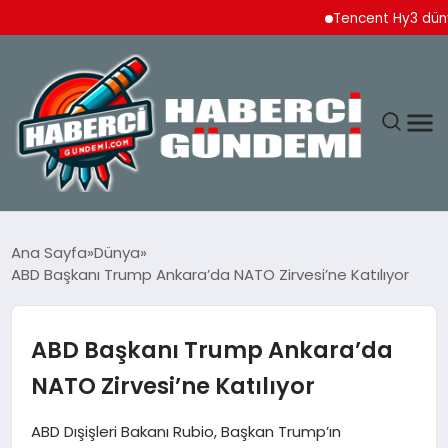
Tencent Hy3 dünya ge
ANASAYFA
Ana Sayfa
Dünya
ABD Başkanı Trump Ankara’da NATO Zirvesi’ne Katılıyor
YAŞAM
SPOR
ABD Başkanı Trump Ankara’da
NATO Zirvesi’ne Katılıyor
EKONOMI
ABD Dışişleri Bakanı Rubio, Başkan Trump’ın
DÜNYA