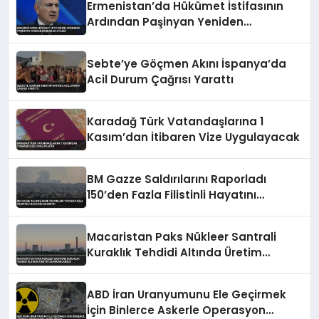
Ermenistan’da Hükümet İstifasının
Ardından Paşinyan Yeniden
Başbakan Atandı
Sebte’ye Göçmen Akını İspanya’da
Acil Durum Çağrısı Yarattı
Karadağ Türk Vatandaşlarına 1
Kasım’dan İtibaren Vize Uygulayacak
BM Gazze Saldırılarını Raporladı
150’den Fazla Filistinli Hayatını
Kaybetti
Macaristan Paks Nükleer Santrali
Kuraklık Tehdidi Altında Üretim
Durdurulabilir
ABD İran Uranyumunu Ele Geçirmek
İçin Binlerce Askerle Operasyon