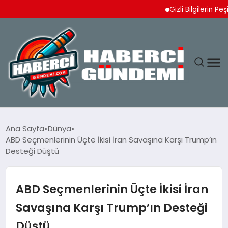
Gizli Bilgilerin Peşinde:
ANASAYFA
Ana Sayfa
Dünya
ABD Seçmenlerinin Üçte İkisi İran Savaşına Karşı Trump’ın
YAŞAM
Desteği Düştü
SPOR
ABD Seçmenlerinin Üçte İkisi İran
EKONOMI
Savaşına Karşı Trump’ın Desteği
Düştü
DÜNYA