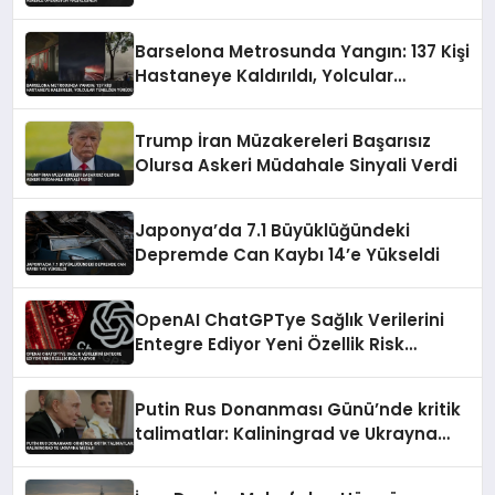
Hazırlığında
Barselona Metrosunda Yangın: 137 Kişi
Hastaneye Kaldırıldı, Yolcular
Tünelden Yürüdü
Trump İran Müzakereleri Başarısız
Olursa Askeri Müdahale Sinyali Verdi
Japonya’da 7.1 Büyüklüğündeki
Depremde Can Kaybı 14’e Yükseldi
OpenAI ChatGPTye Sağlık Verilerini
Entegre Ediyor Yeni Özellik Risk
Taşıyor
Putin Rus Donanması Günü’nde kritik
talimatlar: Kaliningrad ve Ukrayna
mesajı