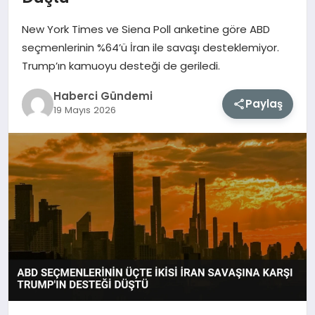
New York Times ve Siena Poll anketine göre ABD
MAGAZIN
seçmenlerinin %64’ü İran ile savaşı desteklemiyor.
Trump’ın kamuoyu desteği de geriledi.
EĞITIM
Haberci Gündemi
Paylaş
SAĞLIK
19 Mayıs 2026
TEKNOLOJI