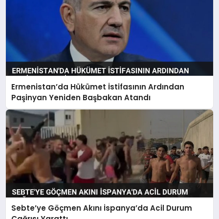
Ermenistan’da Hükümet İstifasının Ardından
Paşinyan Yeniden Başbakan Atandı
Sebte’ye Göçmen Akını İspanya’da Acil Durum
Çağrısı Yarattı