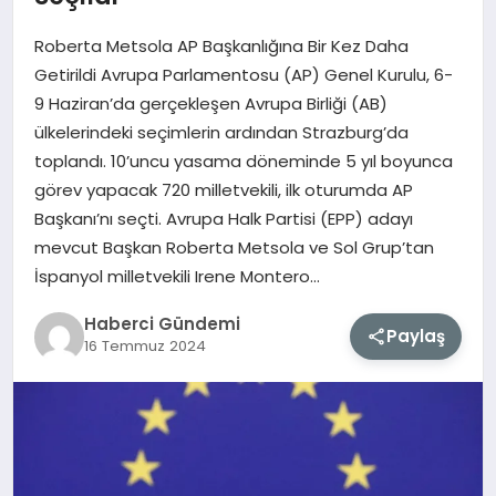
Roberta Metsola AP Başkanlığına Bir Kez Daha
MAGAZIN
Getirildi Avrupa Parlamentosu (AP) Genel Kurulu, 6-
9 Haziran’da gerçekleşen Avrupa Birliği (AB)
EĞITIM
ülkelerindeki seçimlerin ardından Strazburg’da
toplandı. 10’uncu yasama döneminde 5 yıl boyunca
SAĞLIK
görev yapacak 720 milletvekili, ilk oturumda AP
Başkanı’nı seçti. Avrupa Halk Partisi (EPP) adayı
TEKNOLOJI
mevcut Başkan Roberta Metsola ve Sol Grup’tan
İspanyol milletvekili Irene Montero…
Haberci Gündemi
Paylaş
16 Temmuz 2024