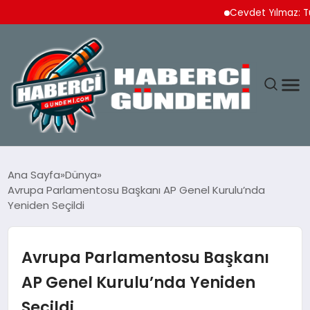
Cevdet Yılmaz: Türkiye 
ANASAYFA
Ana Sayfa
Dünya
Avrupa Parlamentosu Başkanı AP Genel Kurulu’nda
YAŞAM
Yeniden Seçildi
SPOR
Avrupa Parlamentosu Başkanı
EKONOMI
AP Genel Kurulu’nda Yeniden
Seçildi
DÜNYA