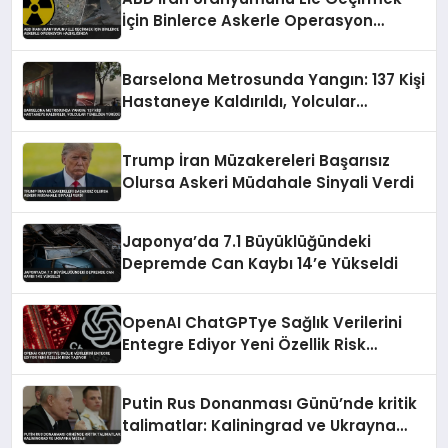
İçin Binlerce Askerle Operasyon
Hazırlığında
Barselona Metrosunda Yangın: 137 Kişi
Hastaneye Kaldırıldı, Yolcular
Tünelden Yürüdü
Trump İran Müzakereleri Başarısız
Olursa Askeri Müdahale Sinyali Verdi
Japonya’da 7.1 Büyüklüğündeki
Depremde Can Kaybı 14’e Yükseldi
OpenAI ChatGPTye Sağlık Verilerini
Entegre Ediyor Yeni Özellik Risk
Taşıyor
Putin Rus Donanması Günü’nde kritik
talimatlar: Kaliningrad ve Ukrayna
mesajı