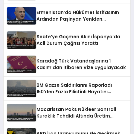
İmzaladı
Ermenistan’da Hükümet İstifasının
Ardından Paşinyan Yeniden
Başbakan Atandı
Sebte’ye Göçmen Akını İspanya’da
Acil Durum Çağrısı Yarattı
Karadağ Türk Vatandaşlarına 1
Kasım’dan İtibaren Vize Uygulayacak
BM Gazze Saldırılarını Raporladı
150’den Fazla Filistinli Hayatını
Kaybetti
Macaristan Paks Nükleer Santrali
Kuraklık Tehdidi Altında Üretim
Durdurulabilir
ABD İran Uranyumunu Ele Geçirmek