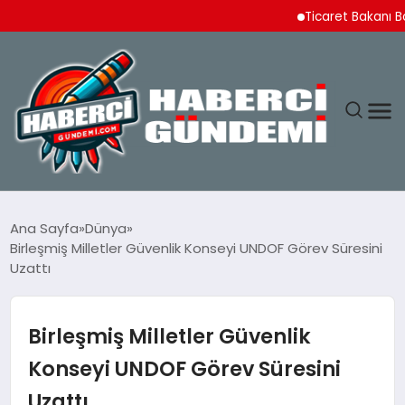
Ticaret Bakanı Bolat 
ANASAYFA
Ana Sayfa
Dünya
Birleşmiş Milletler Güvenlik Konseyi UNDOF Görev Süresini
YAŞAM
Uzattı
SPOR
Birleşmiş Milletler Güvenlik
EKONOMI
Konseyi UNDOF Görev Süresini
Uzattı
DÜNYA