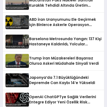
Macaristan Paks Nükleer Santrali
Kuraklık Tehdidi Altında Üretim
Durdurulabilir
ABD İran Uranyumunu Ele Geçirmek
İçin Binlerce Askerle Operasyon
Hazırlığında
Barselona Metrosunda Yangın: 137 Kişi
Hastaneye Kaldırıldı, Yolcular
Tünelden Yürüdü
Trump İran Müzakereleri Başarısız
Olursa Askeri Müdahale Sinyali Verdi
Japonya’da 7.1 Büyüklüğündeki
Depremde Can Kaybı 14’e Yükseldi
OpenAI ChatGPTye Sağlık Verilerini
Entegre Ediyor Yeni Özellik Risk