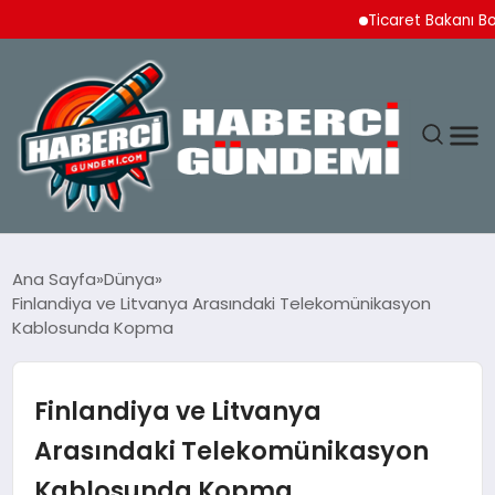
Ticaret Bakanı Bolat S
ANASAYFA
Ana Sayfa
Dünya
Finlandiya ve Litvanya Arasındaki Telekomünikasyon
YAŞAM
Kablosunda Kopma
SPOR
Finlandiya ve Litvanya
EKONOMI
Arasındaki Telekomünikasyon
Kablosunda Kopma
DÜNYA