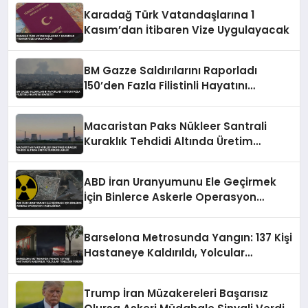
Karadağ Türk Vatandaşlarına 1
Kasım’dan İtibaren Vize Uygulayacak
BM Gazze Saldırılarını Raporladı
150’den Fazla Filistinli Hayatını
Kaybetti
Macaristan Paks Nükleer Santrali
Kuraklık Tehdidi Altında Üretim
Durdurulabilir
ABD İran Uranyumunu Ele Geçirmek
İçin Binlerce Askerle Operasyon
Hazırlığında
Barselona Metrosunda Yangın: 137 Kişi
Hastaneye Kaldırıldı, Yolcular
Tünelden Yürüdü
Trump İran Müzakereleri Başarısız