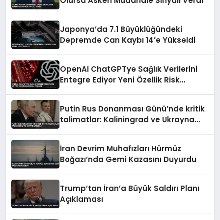
Olursa Askeri Müdahale Sinyali Verdi
Japonya’da 7.1 Büyüklüğündeki
Depremde Can Kaybı 14’e Yükseldi
OpenAI ChatGPTye Sağlık Verilerini
Entegre Ediyor Yeni Özellik Risk
Taşıyor
Putin Rus Donanması Günü’nde kritik
talimatlar: Kaliningrad ve Ukrayna
mesajı
İran Devrim Muhafızları Hürmüz
Boğazı’nda Gemi Kazasını Duyurdu
Trump’tan İran’a Büyük Saldırı Planı
Açıklaması