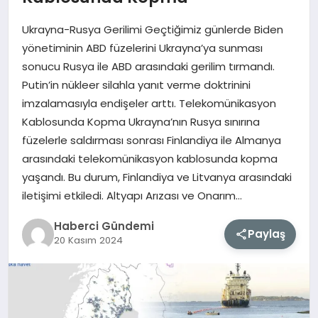
Ukrayna-Rusya Gerilimi Geçtiğimiz günlerde Biden
MAGAZIN
yönetiminin ABD füzelerini Ukrayna’ya sunması
sonucu Rusya ile ABD arasındaki gerilim tırmandı.
EĞITIM
Putin’in nükleer silahla yanıt verme doktrinini
imzalamasıyla endişeler arttı. Telekomünikasyon
SAĞLIK
Kablosunda Kopma Ukrayna’nın Rusya sınırına
füzelerle saldırması sonrası Finlandiya ile Almanya
TEKNOLOJI
arasındaki telekomünikasyon kablosunda kopma
yaşandı. Bu durum, Finlandiya ve Litvanya arasındaki
iletişimi etkiledi. Altyapı Arızası ve Onarım…
Haberci Gündemi
Paylaş
20 Kasım 2024