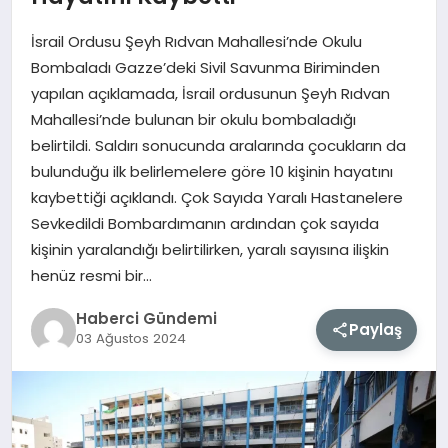
İsrail Ordusu Şeyh Rıdvan Mahallesi’nde Okulu
MAGAZIN
Bombaladı Gazze’deki Sivil Savunma Biriminden
yapılan açıklamada, İsrail ordusunun Şeyh Rıdvan
EĞITIM
Mahallesi’nde bulunan bir okulu bombaladığı
belirtildi. Saldırı sonucunda aralarında çocukların da
SAĞLIK
bulunduğu ilk belirlemelere göre 10 kişinin hayatını
kaybettiği açıklandı. Çok Sayıda Yaralı Hastanelere
TEKNOLOJI
Sevkedildi Bombardımanın ardından çok sayıda
kişinin yaralandığı belirtilirken, yaralı sayısına ilişkin
henüz resmi bir…
Haberci Gündemi
Paylaş
03 Ağustos 2024