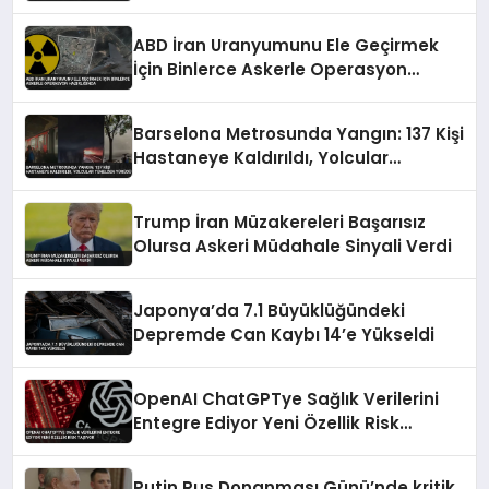
Durdurulabilir
ABD İran Uranyumunu Ele Geçirmek
İçin Binlerce Askerle Operasyon
Hazırlığında
Barselona Metrosunda Yangın: 137 Kişi
Hastaneye Kaldırıldı, Yolcular
Tünelden Yürüdü
Trump İran Müzakereleri Başarısız
Olursa Askeri Müdahale Sinyali Verdi
Japonya’da 7.1 Büyüklüğündeki
Depremde Can Kaybı 14’e Yükseldi
OpenAI ChatGPTye Sağlık Verilerini
Entegre Ediyor Yeni Özellik Risk
Taşıyor
Putin Rus Donanması Günü’nde kritik