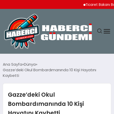
Ticaret Bakanı Bolat S
ANASAYFA
Ana Sayfa
Dünya
Gazze’deki Okul Bombardımanında 10 Kişi Hayatını
YAŞAM
Kaybetti
SPOR
Gazze’deki Okul
EKONOMI
Bombardımanında 10 Kişi
Hayatını Kaybetti
DÜNYA