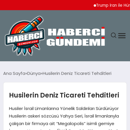
Trump İran ile Hürmüz
ANASAYFA
Ana Sayfa
Dünya
Husilerin Deniz Ticareti Tehditleri
YAŞAM
Husilerin Deniz Ticareti Tehditleri
SPOR
Husiler İsrail Limanlarına Yönelik Saldırıları Sürdürüyor
EKONOMI
Husilerin askeri sözcüsü Yahya Seri, İsrail limanlarıyla
çalışan bir firmaya ait “Megalopolis” isimli gemiye
DÜNYA