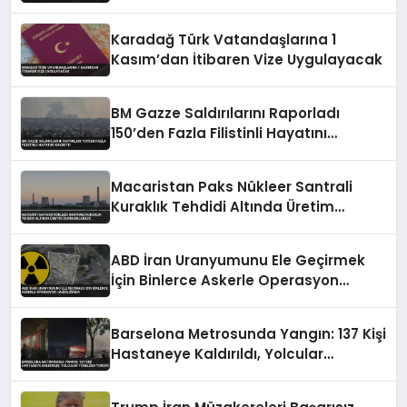
Karadağ Türk Vatandaşlarına 1
Kasım’dan İtibaren Vize Uygulayacak
BM Gazze Saldırılarını Raporladı
150’den Fazla Filistinli Hayatını
Kaybetti
Macaristan Paks Nükleer Santrali
Kuraklık Tehdidi Altında Üretim
Durdurulabilir
ABD İran Uranyumunu Ele Geçirmek
İçin Binlerce Askerle Operasyon
Hazırlığında
Barselona Metrosunda Yangın: 137 Kişi
Hastaneye Kaldırıldı, Yolcular
Tünelden Yürüdü