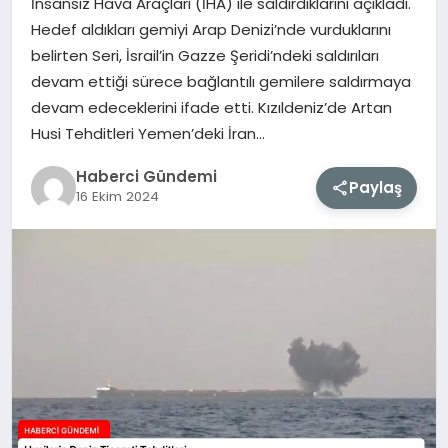
İnsansız Hava Araçları (İHA) ile saldırdıklarını açıkladı.
Hedef aldıkları gemiyi Arap Denizi’nde vurduklarını
MAGAZIN
belirten Seri, İsrail’in Gazze Şeridi’ndeki saldırıları
devam ettiği sürece bağlantılı gemilere saldırmaya
EĞITIM
devam edeceklerini ifade etti. Kızıldeniz’de Artan
Husi Tehditleri Yemen’deki İran…
SAĞLIK
Haberci Gündemi
Paylaş
16 Ekim 2024
TEKNOLOJI