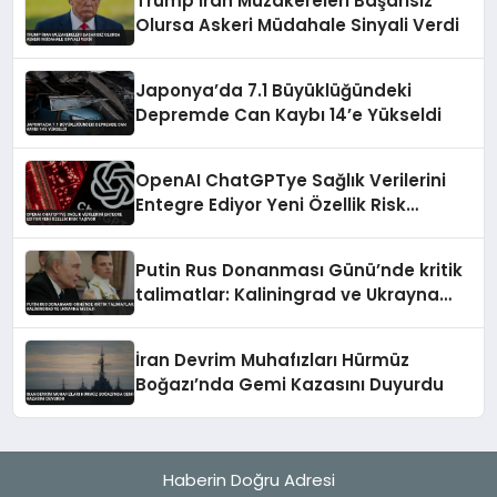
Trump İran Müzakereleri Başarısız
Olursa Askeri Müdahale Sinyali Verdi
Japonya’da 7.1 Büyüklüğündeki
Depremde Can Kaybı 14’e Yükseldi
OpenAI ChatGPTye Sağlık Verilerini
Entegre Ediyor Yeni Özellik Risk
Taşıyor
Putin Rus Donanması Günü’nde kritik
talimatlar: Kaliningrad ve Ukrayna
mesajı
İran Devrim Muhafızları Hürmüz
Boğazı’nda Gemi Kazasını Duyurdu
Haberin Doğru Adresi