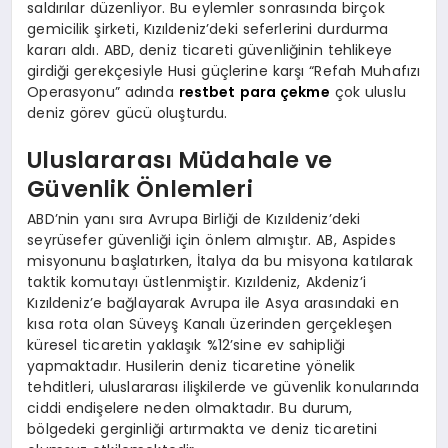
saldırılar düzenliyor. Bu eylemler sonrasında birçok
gemicilik şirketi, Kızıldeniz’deki seferlerini durdurma
kararı aldı. ABD, deniz ticareti güvenliğinin tehlikeye
girdiği gerekçesiyle Husi güçlerine karşı “Refah Muhafızı
Operasyonu” adında
restbet para çekme
çok uluslu
deniz görev gücü oluşturdu.
Uluslararası Müdahale ve
Güvenlik Önlemleri
ABD’nin yanı sıra Avrupa Birliği de Kızıldeniz’deki
seyrüsefer güvenliği için önlem almıştır. AB, Aspides
misyonunu başlatırken, İtalya da bu misyona katılarak
taktik komutayı üstlenmiştir. Kızıldeniz, Akdeniz’i
Kızıldeniz’e bağlayarak Avrupa ile Asya arasındaki en
kısa rota olan Süveyş Kanalı üzerinden gerçekleşen
küresel ticaretin yaklaşık %12’sine ev sahipliği
yapmaktadır. Husilerin deniz ticaretine yönelik
tehditleri, uluslararası ilişkilerde ve güvenlik konularında
ciddi endişelere neden olmaktadır. Bu durum,
bölgedeki gerginliği artırmakta ve deniz ticaretini