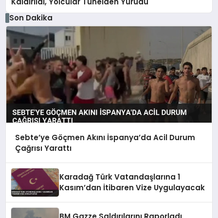
Kaldırıldı, Yolcular Tünelden Yürüdü
Son Dakika
Sebte’ye Göçmen Akını İspanya’da Acil Durum
Çağrısı Yarattı
Karadağ Türk Vatandaşlarına 1
Kasım’dan İtibaren Vize Uygulayacak
BM Gazze Saldırılarını Raporladı