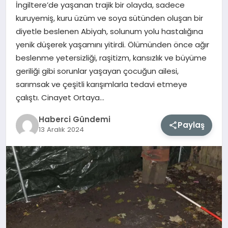
İngiltere’de yaşanan trajik bir olayda, sadece
kuruyemiş, kuru üzüm ve soya sütünden oluşan bir
MAGAZIN
diyetle beslenen Abiyah, solunum yolu hastalığına
yenik düşerek yaşamını yitirdi. Ölümünden önce ağır
EĞITIM
beslenme yetersizliği, raşitizm, kansızlık ve büyüme
geriliği gibi sorunlar yaşayan çocuğun ailesi,
SAĞLIK
sarımsak ve çeşitli karışımlarla tedavi etmeye
çalıştı. Cinayet Ortaya…
TEKNOLOJI
Haberci Gündemi
Paylaş
13 Aralık 2024