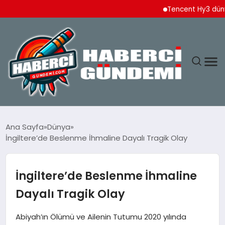
Tencent Hy3 dünya gen
ANASAYFA
Ana Sayfa
Dünya
İngiltere’de Beslenme İhmaline Dayalı Tragik Olay
YAŞAM
SPOR
İngiltere’de Beslenme İhmaline
Dayalı Tragik Olay
EKONOMI
Abiyah’ın Ölümü ve Ailenin Tutumu 2020 yılında
DÜNYA