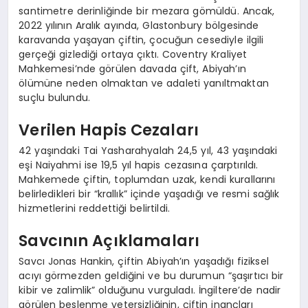
santimetre derinliğinde bir mezara gömüldü. Ancak,
2022 yılının Aralık ayında, Glastonbury bölgesinde
karavanda yaşayan çiftin, çocuğun cesediyle ilgili
gerçeği gizlediği ortaya çıktı. Coventry Kraliyet
Mahkemesi’nde görülen davada çift, Abiyah’ın
ölümüne neden olmaktan ve adaleti yanıltmaktan
suçlu bulundu.
Verilen Hapis Cezaları
42 yaşındaki Tai Yasharahyalah 24,5 yıl, 43 yaşındaki
eşi Naiyahmi ise 19,5 yıl hapis cezasına çarptırıldı.
Mahkemede çiftin, toplumdan uzak, kendi kurallarını
belirledikleri bir “krallık” içinde yaşadığı ve resmi sağlık
hizmetlerini reddettiği belirtildi.
Savcının Açıklamaları
Savcı Jonas Hankin, çiftin Abiyah’ın yaşadığı fiziksel
acıyı görmezden geldiğini ve bu durumun “şaşırtıcı bir
kibir ve zalimlik” olduğunu vurguladı. İngiltere’de nadir
görülen beslenme yetersizliğinin, çiftin inançları