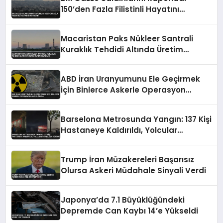
150’den Fazla Filistinli Hayatını
Kaybetti
Macaristan Paks Nükleer Santrali
Kuraklık Tehdidi Altında Üretim
Durdurulabilir
ABD İran Uranyumunu Ele Geçirmek
İçin Binlerce Askerle Operasyon
Hazırlığında
Barselona Metrosunda Yangın: 137 Kişi
Hastaneye Kaldırıldı, Yolcular
Tünelden Yürüdü
Trump İran Müzakereleri Başarısız
Olursa Askeri Müdahale Sinyali Verdi
Japonya’da 7.1 Büyüklüğündeki
Depremde Can Kaybı 14’e Yükseldi