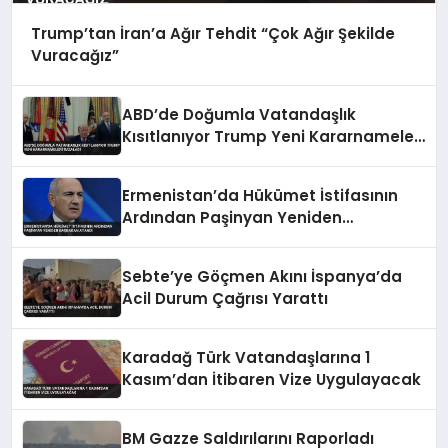
Trump’tan İran’a Ağır Tehdit “Çok Ağır Şekilde
Vuracağız”
ABD’de Doğumla Vatandaşlık
Kısıtlanıyor Trump Yeni Kararnameleri
İmzaladı
Ermenistan’da Hükümet İstifasının
Ardından Paşinyan Yeniden
Başbakan Atandı
Sebte’ye Göçmen Akını İspanya’da
Acil Durum Çağrısı Yarattı
Karadağ Türk Vatandaşlarına 1
Kasım’dan İtibaren Vize Uygulayacak
BM Gazze Saldırılarını Raporladı