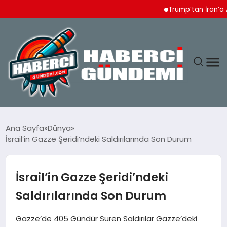
Trump’tan İran’a Ağır T
ANASAYFA
Ana Sayfa
Dünya
İsrail’in Gazze Şeridi’ndeki Saldırılarında Son Durum
YAŞAM
SPOR
İsrail’in Gazze Şeridi’ndeki
Saldırılarında Son Durum
EKONOMI
Gazze’de 405 Gündür Süren Saldırılar Gazze’deki
DÜNYA