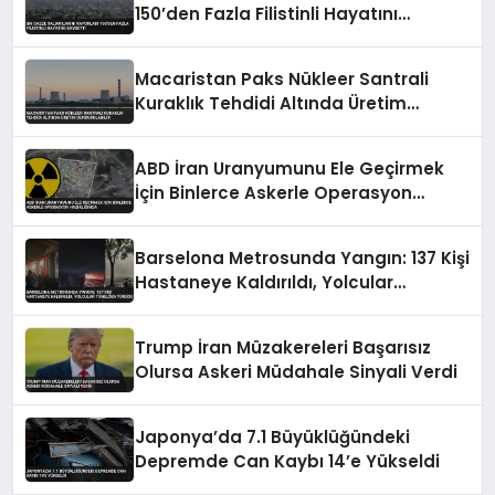
150’den Fazla Filistinli Hayatını
Kaybetti
Macaristan Paks Nükleer Santrali
Kuraklık Tehdidi Altında Üretim
Durdurulabilir
ABD İran Uranyumunu Ele Geçirmek
İçin Binlerce Askerle Operasyon
Hazırlığında
Barselona Metrosunda Yangın: 137 Kişi
Hastaneye Kaldırıldı, Yolcular
Tünelden Yürüdü
Trump İran Müzakereleri Başarısız
Olursa Askeri Müdahale Sinyali Verdi
Japonya’da 7.1 Büyüklüğündeki
Depremde Can Kaybı 14’e Yükseldi