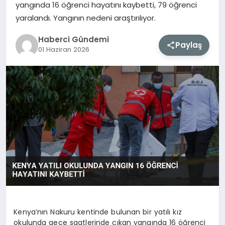
yangında 16 öğrenci hayatını kaybetti, 79 öğrenci
yaralandı. Yangının nedeni araştırılıyor.
MAGAZIN
Haberci Gündemi
Paylaş
01 Haziran 2026
EĞITIM
SAĞLIK
TEKNOLOJI
Kenya’nın Nakuru kentinde bulunan bir yatılı kız
okulunda gece saatlerinde çıkan yangında 16 öğrenci