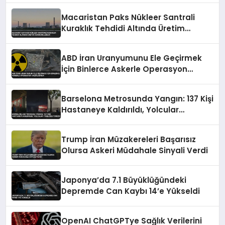
Macaristan Paks Nükleer Santrali
Kuraklık Tehdidi Altında Üretim
Durdurulabilir
ABD İran Uranyumunu Ele Geçirmek
İçin Binlerce Askerle Operasyon
Hazırlığında
Barselona Metrosunda Yangın: 137 Kişi
Hastaneye Kaldırıldı, Yolcular
Tünelden Yürüdü
Trump İran Müzakereleri Başarısız
Olursa Askeri Müdahale Sinyali Verdi
Japonya’da 7.1 Büyüklüğündeki
Depremde Can Kaybı 14’e Yükseldi
OpenAI ChatGPTye Sağlık Verilerini