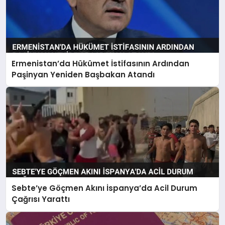
Ermenistan’da Hükümet İstifasının Ardından
Paşinyan Yeniden Başbakan Atandı
Sebte’ye Göçmen Akını İspanya’da Acil Durum
Çağrısı Yarattı