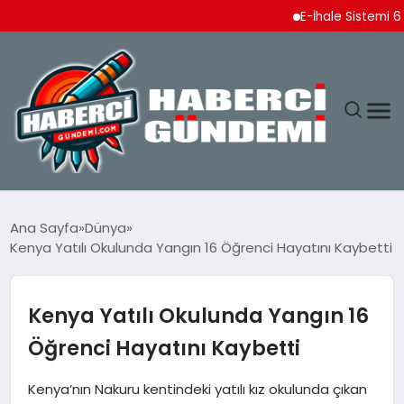
E-İhale Sistemi 6 Ayda 2
ANASAYFA
Ana Sayfa
Dünya
Kenya Yatılı Okulunda Yangın 16 Öğrenci Hayatını Kaybetti
YAŞAM
SPOR
Kenya Yatılı Okulunda Yangın 16
Öğrenci Hayatını Kaybetti
EKONOMI
Kenya’nın Nakuru kentindeki yatılı kız okulunda çıkan
DÜNYA