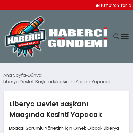
Trump’tan İran’a Ağır T
ANASAYFA
Ana Sayfa
Dünya
Liberya Devlet Başkanı Maaşında Kesinti Yapacak
YAŞAM
SPOR
Liberya Devlet Başkanı
Maaşında Kesinti Yapacak
EKONOMI
Boakai, Sorumlu Yönetim İçin Örnek Olacak Liberya
DÜNYA