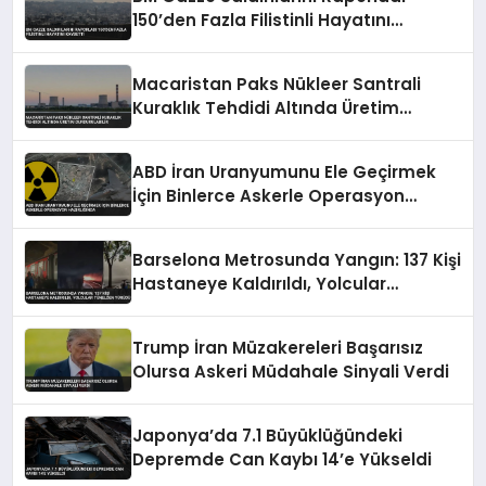
150’den Fazla Filistinli Hayatını
Kaybetti
Macaristan Paks Nükleer Santrali
Kuraklık Tehdidi Altında Üretim
Durdurulabilir
ABD İran Uranyumunu Ele Geçirmek
İçin Binlerce Askerle Operasyon
Hazırlığında
Barselona Metrosunda Yangın: 137 Kişi
Hastaneye Kaldırıldı, Yolcular
Tünelden Yürüdü
Trump İran Müzakereleri Başarısız
Olursa Askeri Müdahale Sinyali Verdi
Japonya’da 7.1 Büyüklüğündeki
Depremde Can Kaybı 14’e Yükseldi