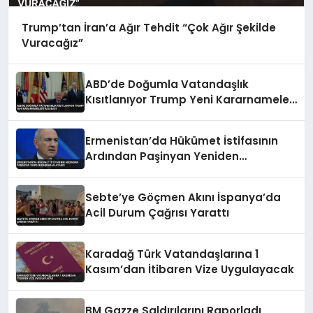
Trump’tan İran’a Ağır Tehdit “Çok Ağır Şekilde
Vuracağız”
ABD’de Doğumla Vatandaşlık
Kısıtlanıyor Trump Yeni Kararnameleri
İmzaladı
Ermenistan’da Hükümet İstifasının
Ardından Paşinyan Yeniden
Başbakan Atandı
Sebte’ye Göçmen Akını İspanya’da
Acil Durum Çağrısı Yarattı
Karadağ Türk Vatandaşlarına 1
Kasım’dan İtibaren Vize Uygulayacak
BM Gazze Saldırılarını Raporladı