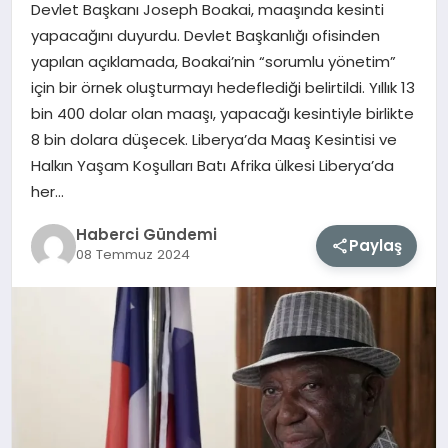
Devlet Başkanı Joseph Boakai, maaşında kesinti
yapacağını duyurdu. Devlet Başkanlığı ofisinden
MAGAZIN
yapılan açıklamada, Boakai’nin “sorumlu yönetim”
için bir örnek oluşturmayı hedeflediği belirtildi. Yıllık 13
EĞITIM
bin 400 dolar olan maaşı, yapacağı kesintiyle birlikte
8 bin dolara düşecek. Liberya’da Maaş Kesintisi ve
SAĞLIK
Halkın Yaşam Koşulları Batı Afrika ülkesi Liberya’da
her…
TEKNOLOJI
Haberci Gündemi
Paylaş
08 Temmuz 2024