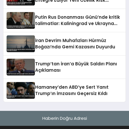
Entegre Ediyor Yeni Özellik Risk
Taşıyor
Putin Rus Donanması Günü’nde kritik
talimatlar: Kaliningrad ve Ukrayna
mesajı
İran Devrim Muhafızları Hürmüz
Boğazı’nda Gemi Kazasını Duyurdu
Trump’tan İran’a Büyük Saldırı Planı
Açıklaması
Hamaney’den ABD’ye Sert Yanıt
Trump’ın İmzasını Geçersiz Kıldı
Haberin Doğru Adresi