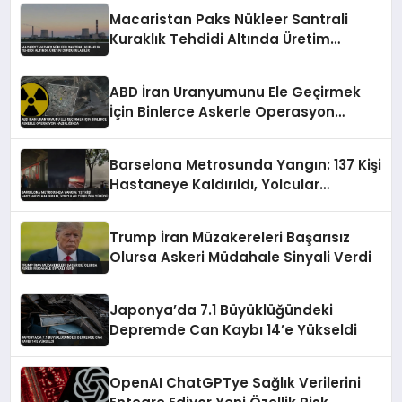
Macaristan Paks Nükleer Santrali
Kuraklık Tehdidi Altında Üretim
Durdurulabilir
ABD İran Uranyumunu Ele Geçirmek
İçin Binlerce Askerle Operasyon
Hazırlığında
Barselona Metrosunda Yangın: 137 Kişi
Hastaneye Kaldırıldı, Yolcular
Tünelden Yürüdü
Trump İran Müzakereleri Başarısız
Olursa Askeri Müdahale Sinyali Verdi
Japonya’da 7.1 Büyüklüğündeki
Depremde Can Kaybı 14’e Yükseldi
OpenAI ChatGPTye Sağlık Verilerini