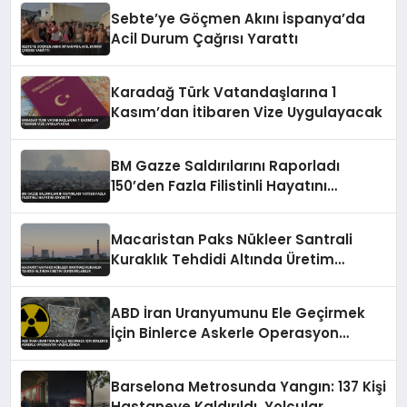
Sebte’ye Göçmen Akını İspanya’da
Acil Durum Çağrısı Yarattı
Karadağ Türk Vatandaşlarına 1
Kasım’dan İtibaren Vize Uygulayacak
BM Gazze Saldırılarını Raporladı
150’den Fazla Filistinli Hayatını
Kaybetti
Macaristan Paks Nükleer Santrali
Kuraklık Tehdidi Altında Üretim
Durdurulabilir
ABD İran Uranyumunu Ele Geçirmek
İçin Binlerce Askerle Operasyon
Hazırlığında
Barselona Metrosunda Yangın: 137 Kişi
Hastaneye Kaldırıldı, Yolcular