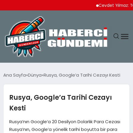
Cevdet Yılmaz: Türkiye 
ANASAYFA
Ana Sayfa
Dünya
Rusya, Google’a Tarihi Cezayı Kesti
YAŞAM
Rusya, Google’a Tarihi Cezayı
SPOR
Kesti
EKONOMI
Rusya’nın Google’a 20 Desilyon Dolarlık Para Cezası
Rusya’nın, Google’a yönelik tarihi boyutta bir para
DÜNYA