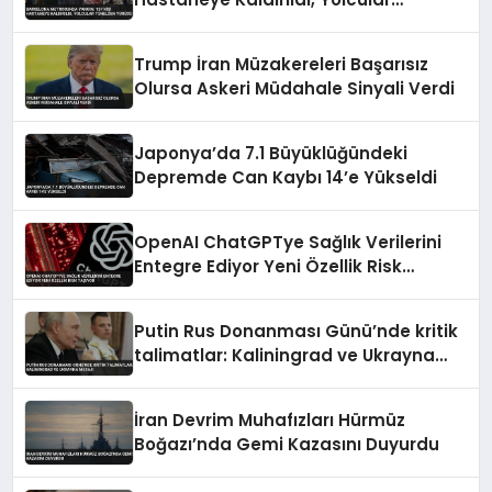
Tünelden Yürüdü
Trump İran Müzakereleri Başarısız
Olursa Askeri Müdahale Sinyali Verdi
Japonya’da 7.1 Büyüklüğündeki
Depremde Can Kaybı 14’e Yükseldi
OpenAI ChatGPTye Sağlık Verilerini
Entegre Ediyor Yeni Özellik Risk
Taşıyor
Putin Rus Donanması Günü’nde kritik
talimatlar: Kaliningrad ve Ukrayna
mesajı
İran Devrim Muhafızları Hürmüz
Boğazı’nda Gemi Kazasını Duyurdu