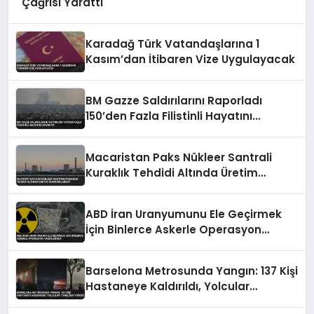
Çağrısı Yarattı
Karadağ Türk Vatandaşlarına 1
Kasım’dan İtibaren Vize Uygulayacak
BM Gazze Saldırılarını Raporladı
150’den Fazla Filistinli Hayatını
Kaybetti
Macaristan Paks Nükleer Santrali
Kuraklık Tehdidi Altında Üretim
Durdurulabilir
ABD İran Uranyumunu Ele Geçirmek
İçin Binlerce Askerle Operasyon
Hazırlığında
Barselona Metrosunda Yangın: 137 Kişi
Hastaneye Kaldırıldı, Yolcular
Tünelden Yürüdü