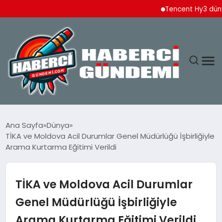
Tencent Hy3 dünya gen
ANASAYFA
Ana Sayfa
Dünya
TİKA ve Moldova Acil Durumlar Genel Müdürlüğü İşbirliğiyle
YAŞAM
Arama Kurtarma Eğitimi Verildi
SPOR
TİKA ve Moldova Acil Durumlar
EKONOMI
Genel Müdürlüğü İşbirliğiyle
Arama Kurtarma Eğitimi Verildi
DÜNYA