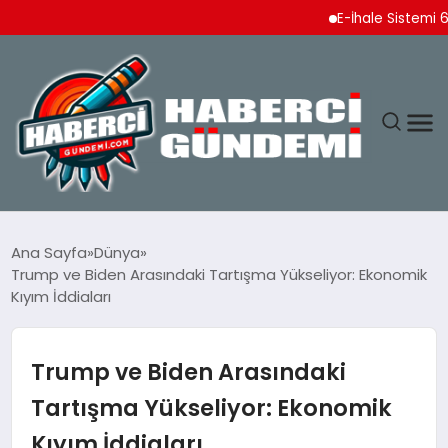
E-İhale Sistemi 6 Ayda 
ANASAYFA
Ana Sayfa
Dünya
Trump ve Biden Arasındaki Tartışma Yükseliyor: Ekonomik
YAŞAM
Kıyım İddiaları
SPOR
Trump ve Biden Arasındaki
EKONOMI
Tartışma Yükseliyor: Ekonomik
Kıyım İddiaları
DÜNYA