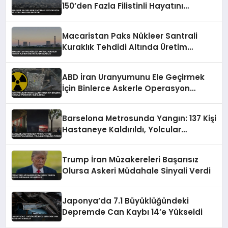
150’den Fazla Filistinli Hayatını
Kaybetti
Macaristan Paks Nükleer Santrali
Kuraklık Tehdidi Altında Üretim
Durdurulabilir
ABD İran Uranyumunu Ele Geçirmek
İçin Binlerce Askerle Operasyon
Hazırlığında
Barselona Metrosunda Yangın: 137 Kişi
Hastaneye Kaldırıldı, Yolcular
Tünelden Yürüdü
Trump İran Müzakereleri Başarısız
Olursa Askeri Müdahale Sinyali Verdi
Japonya’da 7.1 Büyüklüğündeki
Depremde Can Kaybı 14’e Yükseldi