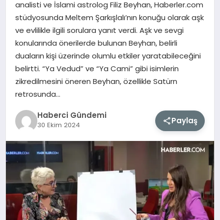
analisti ve İslami astrolog Filiz Beyhan, Haberler.com
stüdyosunda Meltem Şarkışlalı’nın konuğu olarak aşk
MAGAZIN
ve evlilikle ilgili sorulara yanıt verdi. Aşk ve sevgi
konularında önerilerde bulunan Beyhan, belirli
EĞITIM
duaların kişi üzerinde olumlu etkiler yaratabileceğini
belirtti. “Ya Vedud” ve “Ya Cami” gibi isimlerin
SAĞLIK
zikredilmesini öneren Beyhan, özellikle Satürn
retrosunda…
TEKNOLOJI
Haberci Gündemi
Paylaş
30 Ekim 2024