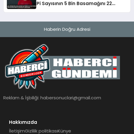
Pi Sayısının 5 Bin Basamağını 22
Dakikada Ezberledi
Haberin Doğru Adresi
Reklam & İşbiliği:
habersonuclari@gmail.com
Hakkımızda
İletişim
Gizlilik politikası
Künye