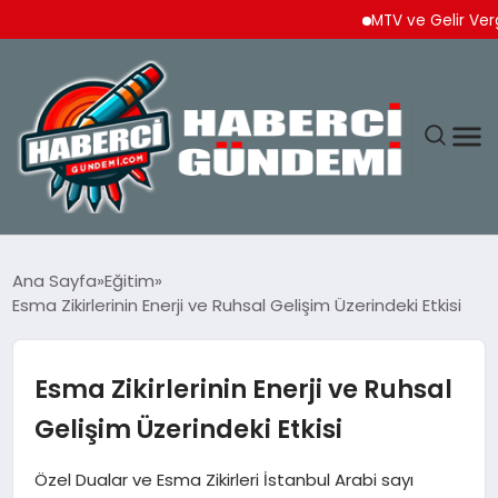
MTV ve Gelir Vergisi Ö
ANASAYFA
Ana Sayfa
Eğitim
Esma Zikirlerinin Enerji ve Ruhsal Gelişim Üzerindeki Etkisi
YAŞAM
SPOR
Esma Zikirlerinin Enerji ve Ruhsal
Gelişim Üzerindeki Etkisi
EKONOMI
Özel Dualar ve Esma Zikirleri İstanbul Arabi sayı
DÜNYA