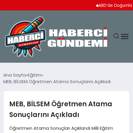
ABD’de Doğumla Vatanda
ANASAYFA
Ana Sayfa
Eğitim
MEB, BİLSEM Öğretmen Atama Sonuçlarını Açıkladı
YAŞAM
SPOR
MEB, BİLSEM Öğretmen Atama
Sonuçlarını Açıkladı
EKONOMI
Öğretmen Atama Sonuçları Açıklandı Milli Eğitim
DÜNYA