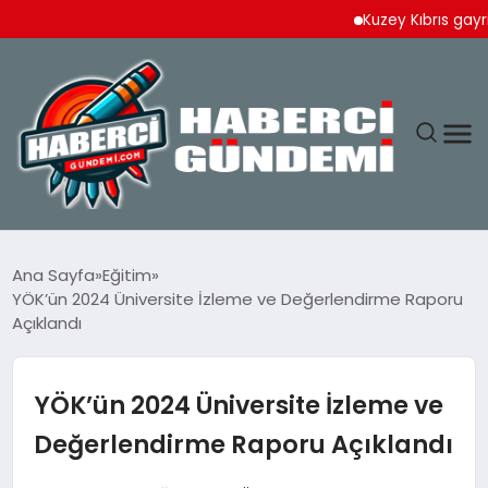
Kuzey Kıbrıs gayrimenku
ANASAYFA
Ana Sayfa
Eğitim
YÖK’ün 2024 Üniversite İzleme ve Değerlendirme Raporu
YAŞAM
Açıklandı
SPOR
YÖK’ün 2024 Üniversite İzleme ve
EKONOMI
Değerlendirme Raporu Açıklandı
DÜNYA