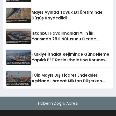
Açıkladı
Mayıs Ayında Tavuk Eti Üretiminde
Düşüş Kaydedildi
İstanbul Havalimanları Yılın İlk
Yarısında 78 İl Nüfusunu Geride
Bıraktı
Türkiye İthalat Rejiminde Güncelleme
Yapıldı PET Resin İthalatına Korunma
Önlemi Getirildi
TÜİK Mayıs Dış Ticaret Endeksleri
Açıklandı İhracat Miktarı Düşerken
Değerler Yükseldi
Haberin Doğru Adresi