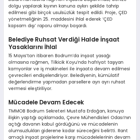
dolgu yapılarak kıyının kanuna aykırı şekilde tahrip
edilmesi gibi birçok usulsüzlük tespit edildi. Proje, ÇED
yönetmeliğinin 25. maddesini ihlal ederek ‘ÇED
kapsam dışı’ raporu almayı başardı.
Belediye Ruhsat Verdiği Halde İnşaat
Yasaklarını İhlal
15 Mayıs’tan itibaren Bodrum’da inşaat yasağı
olmasına rağmen, Tilkicik Koyu’nda hafriyat taşıyan
kamyonlar ve iş makineleri ile inşaata devam edilmesi
çevrecileri endişelendiriyor. Belediyenin, kümülatif
değerlendirme yapmadan parsellere ayrı ayrı ruhsat
vermesi eleştiriliyor.
Mücadele Devam Edecek
TMMOB Bodrum Sekreteri Mustafa Erdoğan, konuya
ilişkin yaptığı açıklamada, Çevre Mühendisleri Odası’nın
açtığı davanın kabul gördüğünü ve mücadelenin
olumsuzlukları giderene kadar süreceğini belirtti. Rant
amaçlı inşaat projelerine karşı mücadelelerinin devam