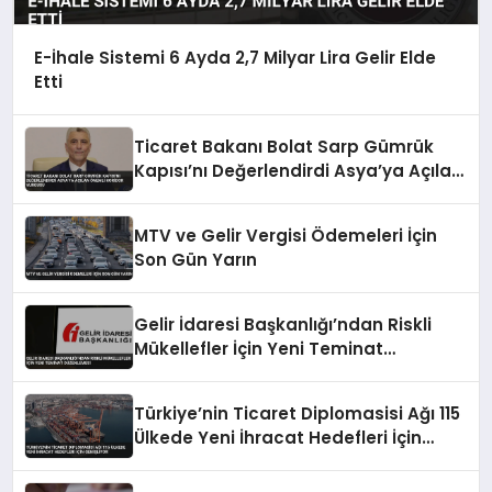
E-İhale Sistemi 6 Ayda 2,7 Milyar Lira Gelir Elde
Etti
Ticaret Bakanı Bolat Sarp Gümrük
Kapısı’nı Değerlendirdi Asya’ya Açılan
Önemli Koridor Vurgusu
MTV ve Gelir Vergisi Ödemeleri İçin
Son Gün Yarın
Gelir İdaresi Başkanlığı’ndan Riskli
Mükellefler İçin Yeni Teminat
Düzenlemesi
Türkiye’nin Ticaret Diplomasisi Ağı 115
Ülkede Yeni İhracat Hedefleri İçin
Genişliyor