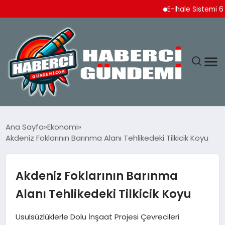
E-İhale Sistemi 6 Ayda 2
ANASAYFA
Ana Sayfa
Ekonomi
Akdeniz Foklarının Barınma Alanı Tehlikedeki Tilkicik Koyu
YAŞAM
SPOR
Akdeniz Foklarının Barınma
Alanı Tehlikedeki Tilkicik Koyu
EKONOMI
Usulsüzlüklerle Dolu İnşaat Projesi Çevrecileri
DÜNYA