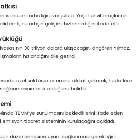
atkısı
n istihdamı artırdığını vurguladı. Yeşil tahvil ihraçlarının
irterek, bu artışın gelişimi hızlandırdığını ifade etti.
üyüklüğü
iyasasının 30 trilyon dolara ulaşacağını öngören Yılmaz,
ışmaların hızlandığını dile getirdi.
lmesinde özel sektörün önemine dikkat çekerek, hedeflere
sağlanmasının kritik olduğunu belirtti.
temi
ılında TBMM’ye sunulmasını beklediklerini ifade eden
 emisyon ticaret sisteminin kurulacağını açıkladı.
karbon düzenlemesine uyum sağlanması gerektiğini