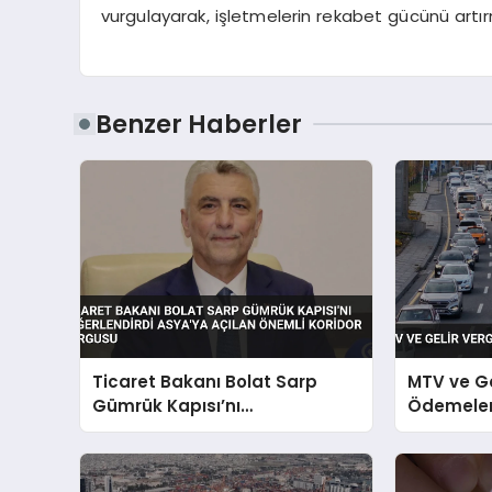
vurgulayarak, işletmelerin rekabet gücünü artırm
Benzer Haberler
Ticaret Bakanı Bolat Sarp
MTV ve Ge
Gümrük Kapısı’nı
Ödemeleri
Değerlendirdi Asya’ya Açılan
Önemli Koridor Vurgusu