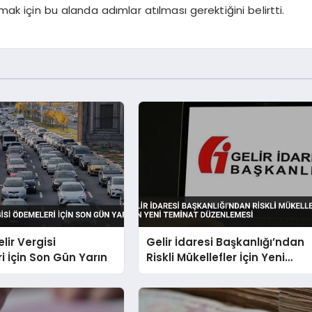
ak için bu alanda adımlar atılması gerektiğini belirtti.
lir Vergisi
Gelir İdaresi Başkanlığı’ndan
 İçin Son Gün Yarın
Riskli Mükellefler İçin Yeni
Teminat Düzenlemesi