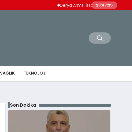
Derya Arms, İstanbul Prohunt 2026’da yeni 
23:47:26
SAĞLIK
TEKNOLOJI
Son Dakika