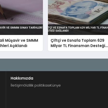
ali Müşavir ve SMMM
Çiftçi ve Esnafa Toplam 629
hleri Açıklandı
Milyar TL Finansman Desteği
Sağlandı
Hakkımızda
İletişim
Gizlilik politikası
Künye