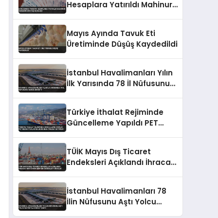
Hesaplara Yatırıldı Mahinur
Özdemir Göktaş Açıkladı
Mayıs Ayında Tavuk Eti
Üretiminde Düşüş Kaydedildi
İstanbul Havalimanları Yılın
İlk Yarısında 78 İl Nüfusunu
Geride Bıraktı
Türkiye İthalat Rejiminde
Güncelleme Yapıldı PET
Resin İthalatına Korunma
Önlemi Getirildi
TÜİK Mayıs Dış Ticaret
Endeksleri Açıklandı İhracat
Miktarı Düşerken Değerler
Yükseldi
İstanbul Havalimanları 78
İlin Nüfusunu Aştı Yolcu
Sayısıyla Dikkat Çekti