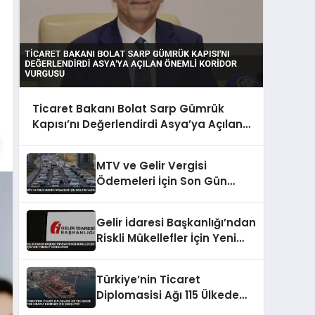
Ticaret Bakanı Bolat Sarp Gümrük
Kapısı’nı Değerlendirdi Asya’ya Açılan
Önemli Koridor Vurgusu
MTV ve Gelir Vergisi
Ödemeleri İçin Son Gün
Yarın
Gelir İdaresi Başkanlığı’ndan
Riskli Mükellefler İçin Yeni
Teminat Düzenlemesi
Türkiye’nin Ticaret
Diplomasisi Ağı 115 Ülkede
Yeni İhracat Hedefleri İçin