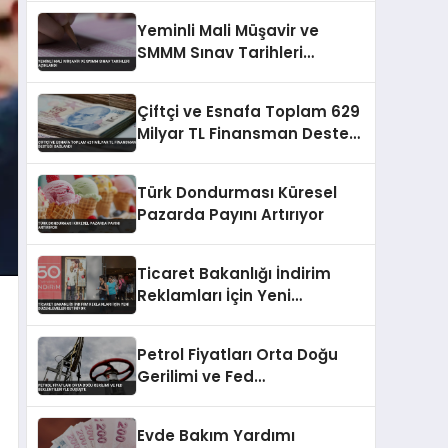
Genişliyor
Yeminli Mali Müşavir ve
SMMM Sınav Tarihleri
Açıklandı
Çiftçi ve Esnafa Toplam 629
Milyar TL Finansman Desteği
Sağlandı
Türk Dondurması Küresel
Pazarda Payını Artırıyor
Ticaret Bakanlığı İndirim
Reklamları İçin Yeni
Düzenlemeler Getiriyor
Petrol Fiyatları Orta Doğu
Gerilimi ve Fed
Beklentileriyle Düşüşte
Evde Bakım Yardımı