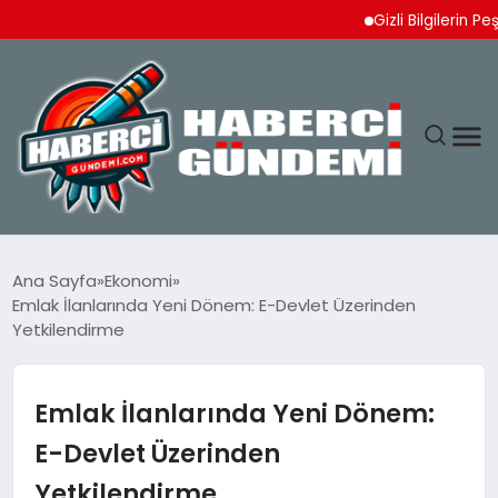
Gizli Bilgilerin Peşinde
ANASAYFA
Ana Sayfa
Ekonomi
Emlak İlanlarında Yeni Dönem: E-Devlet Üzerinden
YAŞAM
Yetkilendirme
SPOR
Emlak İlanlarında Yeni Dönem:
EKONOMI
E-Devlet Üzerinden
Yetkilendirme
DÜNYA