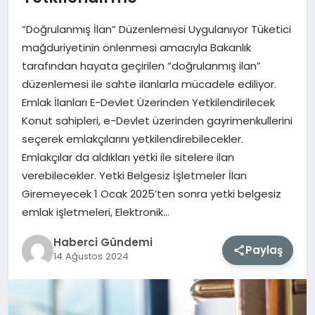
“Doğrulanmış İlan” Düzenlemesi Uygulanıyor Tüketici
MAGAZIN
mağduriyetinin önlenmesi amacıyla Bakanlık
tarafından hayata geçirilen “doğrulanmış ilan”
EĞITIM
düzenlemesi ile sahte ilanlarla mücadele ediliyor.
Emlak İlanları E-Devlet Üzerinden Yetkilendirilecek
SAĞLIK
Konut sahipleri, e-Devlet üzerinden gayrimenkullerini
seçerek emlakçılarını yetkilendirebilecekler.
TEKNOLOJI
Emlakçılar da aldıkları yetki ile sitelere ilan
verebilecekler. Yetki Belgesiz İşletmeler İlan
Giremeyecek 1 Ocak 2025’ten sonra yetki belgesiz
emlak işletmeleri, Elektronik…
Haberci Gündemi
Paylaş
14 Ağustos 2024