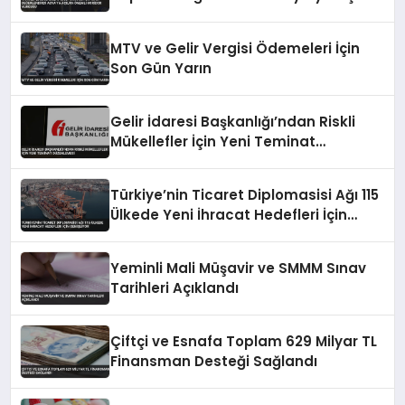
Önemli Koridor Vurgusu
MTV ve Gelir Vergisi Ödemeleri İçin
Son Gün Yarın
Gelir İdaresi Başkanlığı’ndan Riskli
Mükellefler İçin Yeni Teminat
Düzenlemesi
Türkiye’nin Ticaret Diplomasisi Ağı 115
Ülkede Yeni İhracat Hedefleri İçin
Genişliyor
Yeminli Mali Müşavir ve SMMM Sınav
Tarihleri Açıklandı
Çiftçi ve Esnafa Toplam 629 Milyar TL
Finansman Desteği Sağlandı