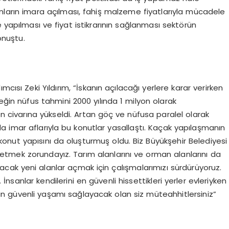
lanların imara açılması, fahiş malzeme fiyatlarıyla mücadele
 yapılması ve fiyat istikrarının sağlanması sektörün
onuştu.
R
cısı Zeki Yıldırım, “İskanın açılacağı yerlere karar verirken
eğin nüfus tahmini 2000 yılında 1 milyon olarak
civarına yükseldi. Artan göç ve nüfusa paralel olarak
a imar aflarıyla bu konutlar yasallaştı. Kaçak yapılaşmanın
konut yapısını da oluşturmuş oldu. Biz Büyükşehir Belediyesi
tmek zorundayız. Tarım alanlarını ve orman alanlarını da
ak yeni alanlar açmak için çalışmalarımızı sürdürüyoruz.
nsanlar kendilerini en güvenli hissettikleri yerler evleriyken
in güvenli yaşamı sağlayacak olan siz müteahhitlersiniz”