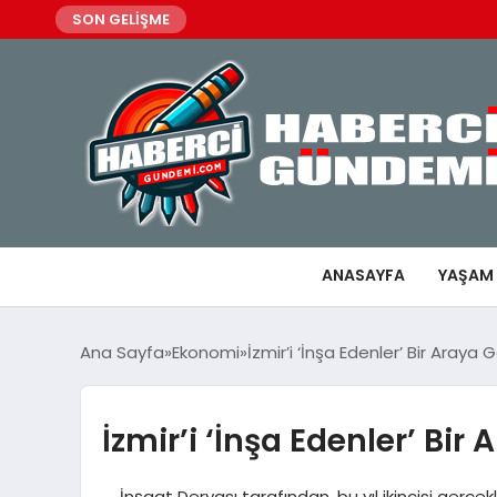
SON GELİŞME
ANASAYFA
YAŞAM
Ana Sayfa
Ekonomi
İzmir’i ‘İnşa Edenler’ Bir Araya G
İzmir’i ‘İnşa Edenler’ Bir 
İnşaat Deryası tarafından, bu yıl ikincisi gerçek