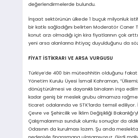
değerlendirmelerde bulundu.
İnşaat sektörünün ülkede 1 buçuk milyonluk ist
bir katkı sağladığını belirten Moderatör Caner 
konut arzı olmadığı için kira fiyatlarının çok a
yeni arsa alanlarına ihtiyaç duyulduğunu da söz
FİYAT İSTİKRARI VE ARSA VURGUSU
Türkiye’de 400 bin müteahhitin olduğunu fakat 
Yönetim Kurulu Üyesi İsmail Kahraman, “Ülkemizde
dönüştürülmesi ve dayanıklı binaların inşa edil
kadar geniş bir meslek grubu olmamıza rağmen
ticaret odalarında ve STK’larda temsil ediliyo
Çevre ve Şehircilik ve İklim Değişikliği Bakanlığı
Çalışmalarımızı sunduk olumlu sonuçlar da aldık
Odasının da kurulması lazım. Şu anda meslektaşl
nedeniyle finansmana ulaşamıyoruz. Girdi maliye