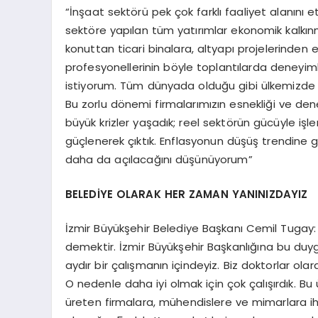
“İnşaat sektörü pek çok farklı faaliyet alanını
sektöre yapılan tüm yatırımlar ekonomik kalkınm
konuttan ticari binalara, altyapı projelerinden e
profesyonellerinin böyle toplantılarda deneyi
istiyorum. Tüm dünyada olduğu gibi ülkemizde 
Bu zorlu dönemi firmalarımızın esnekliği ve de
büyük krizler yaşadık; reel sektörün gücüyle iş
güçlenerek çıktık. Enflasyonun düşüş trendine g
daha da açılacağını düşünüyorum”
BELEDİYE OLARAK HER ZAMAN YANINIZDAYIZ
İzmir Büyükşehir Belediye Başkanı Cemil Tugay
demektir. İzmir Büyükşehir Başkanlığına bu duyg
aydır bir çalışmanın içindeyiz. Biz doktorlar olara
O nedenle daha iyi olmak için çok çalışırdık. Bu
üreten firmalara, mühendislere ve mimarlara ih