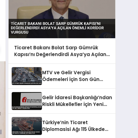
Ticaret Bakanı Bolat Sarp Gümrük
Kapısı’nı Değerlendirdi Asya’ya Açılan
Önemli Koridor Vurgusu
MTV ve Gelir Vergisi
Ödemeleri İçin Son Gün
Yarın
Gelir İdaresi Başkanlığı’ndan
Riskli Mükellefler İçin Yeni
Teminat Düzenlemesi
Türkiye’nin Ticaret
Diplomasisi Ağı 115 Ülkede
Yeni İhracat Hedefleri İçin