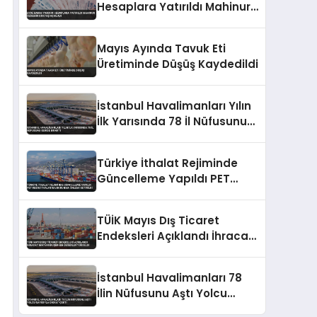
Hesaplara Yatırıldı Mahinur
Özdemir Göktaş Açıkladı
Mayıs Ayında Tavuk Eti
Üretiminde Düşüş Kaydedildi
İstanbul Havalimanları Yılın
İlk Yarısında 78 İl Nüfusunu
Geride Bıraktı
Türkiye İthalat Rejiminde
Güncelleme Yapıldı PET
Resin İthalatına Korunma
Önlemi Getirildi
TÜİK Mayıs Dış Ticaret
Endeksleri Açıklandı İhracat
Miktarı Düşerken Değerler
Yükseldi
İstanbul Havalimanları 78
İlin Nüfusunu Aştı Yolcu
Sayısıyla Dikkat Çekti