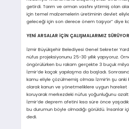
getirdi. Tarım ve orman vasfını yitirmiş olan a
için temel malzemelerin üretiminin devlet eliyle
geleceği için son derece önem taşıyor” diye k
YENİ ARSALAR İÇİN ÇALIŞMALARIMIZ SÜRÜYO
İzmir Büyükşehir Belediyesi Genel Sekreter Yardım
nüfus projeksiyonunu 25-30 yıllık yapıyoruz. Örn
öngörülürken bu rakam gerçekte 3 buçuk milyon 
İzmir’de kaçak yapılaşma da başladı. Sonrasınd
kamu eliyle çözülmemiş olması İzmir’in şu anki 
olarak kanun ve yönetmeliklere uygun hareket e
koruyarak merkezdeki nüfus yoğunluğunu azaltac
İzmir’de deprem afetini kısa süre önce yaşadık. İ
bu durumun böyle olmadığı görüldü. İnsanlar iç
dedi.