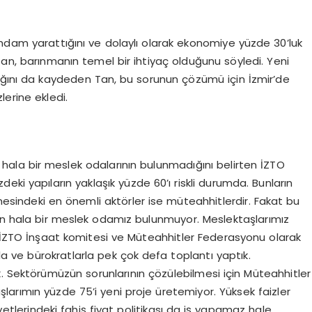
ihdam yarattığını ve dolaylı olarak ekonomiye yüzde 30’luk
Tan, barınmanın temel bir ihtiyaç olduğunu söyledi. Yeni
rttığını da kaydeden Tan, bu sorunun çözümü için İzmir’de
lerine ekledi.
hala bir meslek odalarının bulunmadığını belirten İZTO
ki yapıların yaklaşık yüzde 60’ı riskli durumda. Bunların
mesindeki en önemli aktörler ise müteahhitlerdir. Fakat bu
 hala bir meslek odamız bulunmuyor. Meslektaşlarımız
r. İZTO İnşaat komitesi ve Müteahhitler Federasyonu olarak
’yla ve bürokratlarla pek çok defa toplantı yaptık.
. Sektörümüzün sorunlarının çözülebilmesi için Müteahhitler
arımın yüzde 75’i yeni proje üretemiyor. Yüksek faizler
tlerindeki fahiş fiyat politikası da iş yapamaz hale