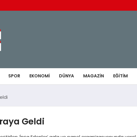
SPOR
EKONOMI
DÜNYA
MAGAZIN
EĞITIM
eldi
Araya Geldi
leştirilen ‘İnşa Edenler’ gala ve panel organizasyonunda yerel