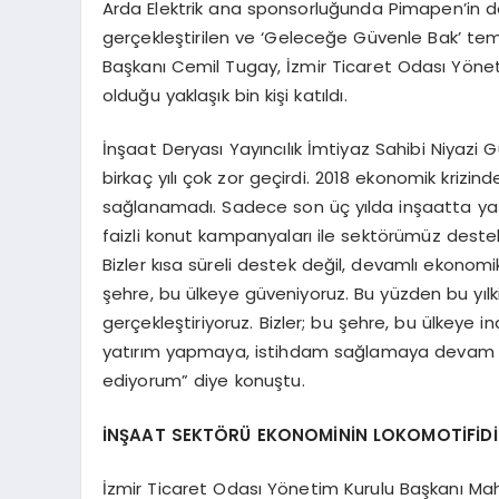
Arda Elektrik ana sponsorluğunda Pimapen’in de
gerçekleştirilen ve ‘Geleceğe Güvenle Bak’ tem
Başkanı Cemil Tugay, İzmir Ticaret Odası Yöne
olduğu yaklaşık bin kişi katıldı.
İnşaat Deryası Yayıncılık İmtiyaz Sahibi Niyazi 
birkaç yılı çok zor geçirdi. 2018 ekonomik krizinde
sağlanamadı. Sadece son üç yılda inşaatta y
faizli konut kampanyaları ile sektörümüz deste
Bizler kısa süreli destek değil, devamlı ekonomi
şehre, bu ülkeye güveniyoruz. Bu yüzden bu yı
gerçekleştiriyoruz. Bizler; bu şehre, bu ülkeye i
yatırım yapmaya, istihdam sağlamaya devam ed
ediyorum” diye konuştu.
İNŞAAT SEKTÖRÜ EKONOMİNİN LOKOMOTİFİDİ
İzmir Ticaret Odası Yönetim Kurulu Başkanı M