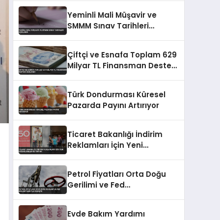
Genişliyor
Yeminli Mali Müşavir ve
SMMM Sınav Tarihleri
Açıklandı
Çiftçi ve Esnafa Toplam 629
Milyar TL Finansman Desteği
Sağlandı
Türk Dondurması Küresel
Pazarda Payını Artırıyor
Ticaret Bakanlığı İndirim
Reklamları İçin Yeni
Düzenlemeler Getiriyor
Petrol Fiyatları Orta Doğu
Gerilimi ve Fed
Beklentileriyle Düşüşte
Evde Bakım Yardımı