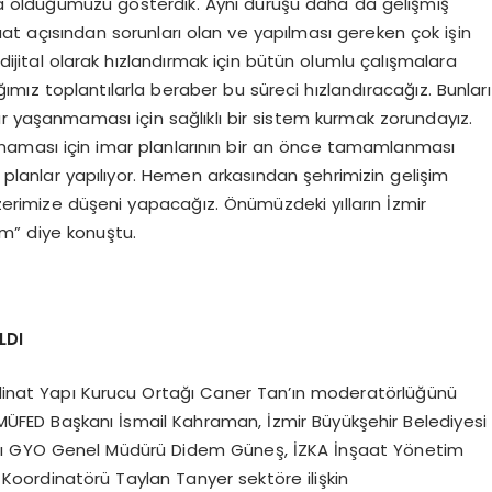
nda olduğumuzu gösterdik. Aynı duruşu daha da gelişmiş
t açısından sorunları olan ve yapılması gereken çok işin
i dijital olarak hızlandırmak için bütün olumlu çalışmalara
ğımız toplantılarla beraber bu süreci hızlandıracağız. Bunları
r yaşanmaması için sağlıklı bir sistem kurmak zorundayız.
lmaması için imar planlarının bir an önce tamamlanması
ik planlar yapılıyor. Hemen arkasından şehrimizin gelişim
üzerimize düşeni yapacağız. Önümüzdeki yılların İzmir
m” diye konuştu.
LDI
rdinat Yapı Kurucu Ortağı Caner Tan’ın moderatörlüğünü
MÜFED Başkanı İsmail Kahraman, İzmir Büyükşehir Belediyesi
Yapı GYO Genel Müdürü Didem Güneş, İZKA İnşaat Yönetim
Koordinatörü Taylan Tanyer sektöre ilişkin