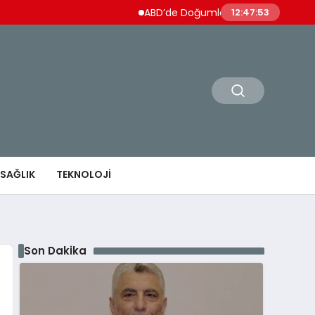
ABD’de Doğumla Vatandaşlık Kısıtlanıyor T
12:47:54
SAĞLIK
TEKNOLOJI
Son Dakika