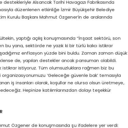
 destekleriyle Alsancak Tarihi Havagazı Fabrikasında
asıyla düzenlenen etkinliğe İzmir Büyükşehir Belediye
tim Kurulu Başkanı Mahmut Özgener’in de aralarında
Gültekin, yaptığı açılış konuşmasında “İnşaat sektörü, son
n bu yana, sektörde ne yazık ki bir türlü kalıcı istikrar
aşadığımız enflasyon yüzde bini buldu. Zaman zaman düşük
klense de, yapılan destekler ancak pansuman olabildi.
k istikrar istiyoruz. Tüm olumsuzluklara rağmen biz bu
lki organizasyonumuzu ‘Geleceğe güvenle bak’ temasıyla
nanan iş insanları olarak, koşullar ne olursa olsun üretmeye,
eceğiz. Hepinize katılımlarınızdan dolayı teşekkür
R
ahmut Özgener de konuşmasında şu ifadelere yer verdi: