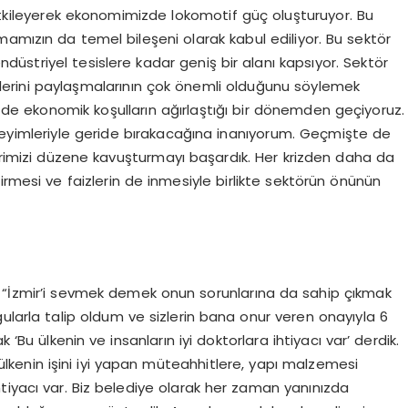
 etkileyerek ekonomimizde lokomotif güç oluşturuyor. Bu
amızın da temel bileşeni olarak kabul ediliyor. Bu sektör
ndüstriyel tesislere kadar geniş bir alanı kapsıyor. Sektör
mlerini paylaşmalarının çok önemli olduğunu söylemek
de ekonomik koşulların ağırlaştığı bir dönemden geçiyoruz.
neyimleriyle geride bırakacağına inanıyorum. Geçmişte de
lerimizi düzene kavuşturmayı başardık. Her krizden daha da
irmesi ve faizlerin de inmesiyle birlikte sektörün önünün
: “İzmir’i sevmek demek onun sorunlarına da sahip çıkmak
ularla talip oldum ve sizlerin bana onur veren onayıyla 6
k ‘Bu ülkenin ve insanların iyi doktorlara ihtiyacı var’ derdik.
 ülkenin işini iyi yapan müteahhitlere, yapı malzemesi
tiyacı var. Biz belediye olarak her zaman yanınızda