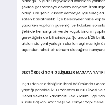
olacağız. 5 yıldır Karşıyaka’da insanların yanı
şekilde göstermeye devam ediyoruz. İzmir inşaa
olduğu bir şehir. Ruhsat vermeyle ilgili süreçler
zaten başlatmıştık. İlçe belediyelerimizle yaptı
yaparken yapıların güvenliği ve hukuken sorunla
Şehirde herhangi bir yerde kaçak binanın yapı
gerektiğinin de bilincindeyiz. Şu anda 1/25 binl
akslarında yeni yerleşim alanları açılması için 
açısından rahat bir dönem olacağına inanıyoru
SEKTÖRDEKİ SON GELİŞMELER MASAYA YATIRI
İnşa Edenler etkinliğinin ikinci bölümünde Coo
yaptığı panelde İZTO Yönetim Kurulu Üyesi ve 
Genel Sekreter Yardımcısı Zeki Yıldırım, Ege 
Kurulu Başkanı Azat Yeşil ve Tanyer Yapı Genel 