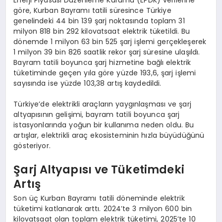
Enerji Piyasası Düzenleme Kurumu (EPDK) verilerine
göre, Kurban Bayramı tatili süresince Türkiye
genelindeki 44 bin 139 şarj noktasında toplam 31
milyon 818 bin 292 kilovatsaat elektrik tüketildi. Bu
dönemde 1 milyon 63 bin 525 şarj işlemi gerçekleşerek
1 milyon 39 bin 826 saatlik rekor şarj süresine ulaşıldı.
Bayram tatili boyunca şarj hizmetine bağlı elektrik
tüketiminde geçen yıla göre yüzde 193,6, şarj işlemi
sayısında ise yüzde 103,38 artış kaydedildi.
Türkiye’de elektrikli araçların yaygınlaşması ve şarj
altyapısının gelişimi, bayram tatili boyunca şarj
istasyonlarında yoğun bir kullanıma neden oldu. Bu
artışlar, elektrikli araç ekosisteminin hızla büyüdüğünü
gösteriyor.
Şarj Altyapısı ve Tüketimdeki
Artış
Son üç Kurban Bayramı tatili döneminde elektrik
tüketimi katlanarak arttı. 2024’te 3 milyon 600 bin
kilovatsaat olan toplam elektrik tüketimi, 2025’te 10