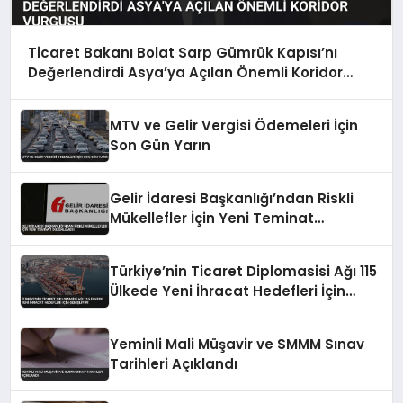
Ticaret Bakanı Bolat Sarp Gümrük Kapısı’nı
Değerlendirdi Asya’ya Açılan Önemli Koridor
Vurgusu
MTV ve Gelir Vergisi Ödemeleri İçin
Son Gün Yarın
Gelir İdaresi Başkanlığı’ndan Riskli
Mükellefler İçin Yeni Teminat
Düzenlemesi
Türkiye’nin Ticaret Diplomasisi Ağı 115
Ülkede Yeni İhracat Hedefleri İçin
Genişliyor
Yeminli Mali Müşavir ve SMMM Sınav
Tarihleri Açıklandı