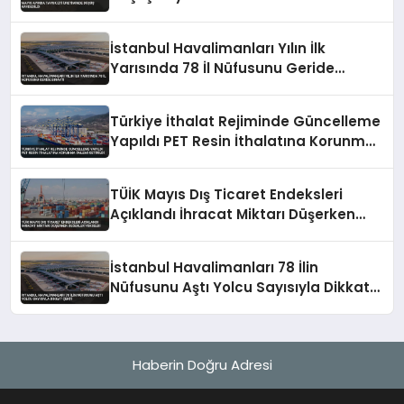
İstanbul Havalimanları Yılın İlk
Yarısında 78 İl Nüfusunu Geride
Bıraktı
Türkiye İthalat Rejiminde Güncelleme
Yapıldı PET Resin İthalatına Korunma
Önlemi Getirildi
TÜİK Mayıs Dış Ticaret Endeksleri
Açıklandı İhracat Miktarı Düşerken
Değerler Yükseldi
İstanbul Havalimanları 78 İlin
Nüfusunu Aştı Yolcu Sayısıyla Dikkat
Çekti
Haberin Doğru Adresi