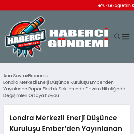
Yuksekogretim Kurulun
ANASAYFA
Ana Sayfa
Ekonomi
Londra Merkezli Enerji Düşünce Kuruluşu Ember’den
YAŞAM
Yayınlanan Rapor Elektrik Sektöründe Devrim Niteliğinde
Değişimleri Ortaya Koydu
SPOR
Londra Merkezli Enerji Düşünce
EKONOMI
Kuruluşu Ember’den Yayınlanan
DÜNYA