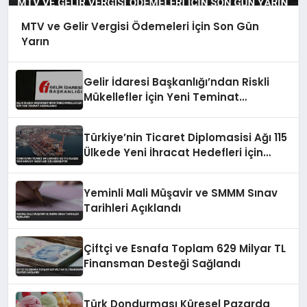
MTV ve Gelir Vergisi Ödemeleri İçin Son Gün
Yarın
Gelir İdaresi Başkanlığı’ndan Riskli
Mükellefler İçin Yeni Teminat
Düzenlemesi
Türkiye’nin Ticaret Diplomasisi Ağı 115
Ülkede Yeni İhracat Hedefleri İçin
Genişliyor
Yeminli Mali Müşavir ve SMMM Sınav
Tarihleri Açıklandı
Çiftçi ve Esnafa Toplam 629 Milyar TL
Finansman Desteği Sağlandı
Türk Dondurması Küresel Pazarda