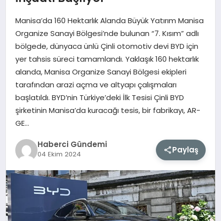
Manisa’da 160 Hektarlık Alanda Büyük Yatırım Manisa
MAGAZIN
Organize Sanayi Bölgesi’nde bulunan “7. Kısım” adlı
bölgede, dünyaca ünlü Çinli otomotiv devi BYD için
EĞITIM
yer tahsis süreci tamamlandı. Yaklaşık 160 hektarlık
alanda, Manisa Organize Sanayi Bölgesi ekipleri
SAĞLIK
tarafından arazi açma ve altyapı çalışmaları
başlatıldı. BYD’nin Türkiye’deki İlk Tesisi Çinli BYD
TEKNOLOJI
şirketinin Manisa’da kuracağı tesis, bir fabrikayı, AR-
GE…
Haberci Gündemi
Paylaş
04 Ekim 2024