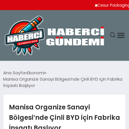
Cesur Packaging, Mısı
ANASAYFA
Ana Sayfa
Ekonomi
Manisa Organize Sanayi Bölgesi’nde Çinli BYD için Fabrika
YAŞAM
İnşaatı Başlıyor
SPOR
Manisa Organize Sanayi
EKONOMI
Bölgesi’nde Çinli BYD için Fabrika
İnşaatı Başlıyor
DÜNYA