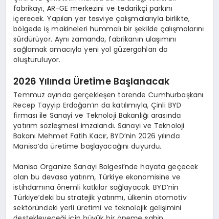
fabrikayı, AR-GE merkezini ve tedarikçi parkını
içerecek. Yapılan yer tesviye çalışmalarıyla birlikte,
bölgede iş makineleri hummalı bir şekilde çalışmalarını
sürdürüyor. Aynı zamanda, fabrikanın ulaşımını
sağlamak amacıyla yeni yol güzergahları da
oluşturuluyor.
2026 Yılında Üretime Başlanacak
Temmuz ayında gerçekleşen törende Cumhurbaşkanı
Recep Tayyip Erdoğan’ın da katılımıyla, Çinli BYD
firması ile Sanayi ve Teknoloji Bakanlığı arasında
yatırım sözleşmesi imzalandı. Sanayi ve Teknoloji
Bakanı Mehmet Fatih Kacır, BYD’nin 2026 yılında
Manisa’da üretime başlayacağını duyurdu.
Manisa Organize Sanayi Bölgesi’nde hayata geçecek
olan bu devasa yatırım, Türkiye ekonomisine ve
istihdamına önemli katkılar sağlayacak. BYD’nin
Türkiye’deki bu stratejik yatırımı, ülkenin otomotiv
sektöründeki yerli üretimi ve teknolojik gelişimini
destekleyeceği için büyük bir öneme sahip.