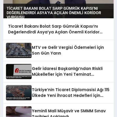
Ticaret Bakanı Bolat Sarp Gümrük Kapısı’nı
Değerlendirdi Asya’ya Açılan Önemli Koridor
Vurgusu
MTV ve Gelir Vergisi Ödemeleri İçin
Son Gün Yarın
Gelir İdaresi Başkanlığı’ndan Riskli
Mükellefler İçin Yeni Teminat
Düzenlemesi
Türkiye’nin Ticaret Diplomasisi Ağı 115
Ülkede Yeni İhracat Hedefleri İçin
Genişliyor
Yeminli Mali Müşavir ve SMMM Sınav
Tarihleri Açıklandı