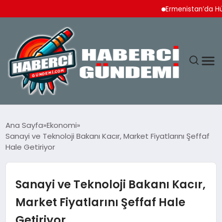
Ermenistan’da Hükümet
ANASAYFA
Ana Sayfa
Ekonomi
Sanayi ve Teknoloji Bakanı Kacır, Market Fiyatlarını Şeffaf
YAŞAM
Hale Getiriyor
SPOR
Sanayi ve Teknoloji Bakanı Kacır,
EKONOMI
Market Fiyatlarını Şeffaf Hale
Getiriyor
DÜNYA