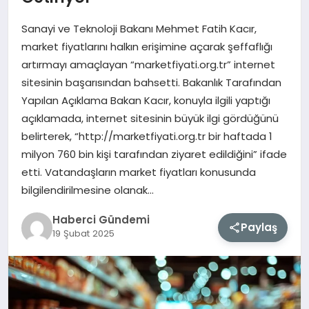
Sanayi ve Teknoloji Bakanı Mehmet Fatih Kacır,
MAGAZIN
market fiyatlarını halkın erişimine açarak şeffaflığı
artırmayı amaçlayan “marketfiyati.org.tr” internet
EĞITIM
sitesinin başarısından bahsetti. Bakanlık Tarafından
Yapılan Açıklama Bakan Kacır, konuyla ilgili yaptığı
SAĞLIK
açıklamada, internet sitesinin büyük ilgi gördüğünü
belirterek, “http://marketfiyati.org.tr bir haftada 1
TEKNOLOJI
milyon 760 bin kişi tarafından ziyaret edildiğini” ifade
etti. Vatandaşların market fiyatları konusunda
bilgilendirilmesine olanak…
Haberci Gündemi
Paylaş
19 Şubat 2025