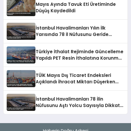
Mayıs Ayında Tavuk Eti Üretiminde
Düşüş Kaydedildi
İstanbul Havalimanları Yılın İlk
Yarısında 78 İl Nüfusunu Geride
Bıraktı
Türkiye İthalat Rejiminde Güncelleme
Yapıldı PET Resin İthalatına Korunma
Önlemi Getirildi
TÜİK Mayıs Dış Ticaret Endeksleri
Açıklandı İhracat Miktarı Düşerken
Değerler Yükseldi
İstanbul Havalimanları 78 İlin
Nüfusunu Aştı Yolcu Sayısıyla Dikkat
Çekti
Haberin Doğru Adresi