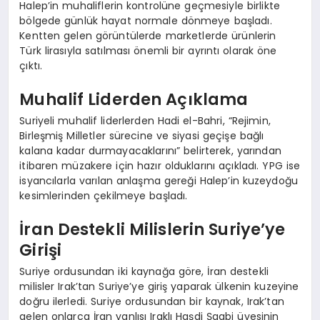
Halep’in muhaliflerin kontrolüne geçmesiyle birlikte
bölgede günlük hayat normale dönmeye başladı.
Kentten gelen görüntülerde marketlerde ürünlerin
Türk lirasıyla satılması önemli bir ayrıntı olarak öne
çıktı.
Muhalif Liderden Açıklama
Suriyeli muhalif liderlerden Hadi el-Bahri, “Rejimin,
Birleşmiş Milletler sürecine ve siyasi geçişe bağlı
kalana kadar durmayacaklarını” belirterek, yarından
itibaren müzakere için hazır olduklarını açıkladı. YPG ise
isyancılarla varılan anlaşma gereği Halep’in kuzeydoğu
kesimlerinden çekilmeye başladı.
İran Destekli Milislerin Suriye’ye
Girişi
Suriye ordusundan iki kaynağa göre, İran destekli
milisler Irak’tan Suriye’ye giriş yaparak ülkenin kuzeyine
doğru ilerledi. Suriye ordusundan bir kaynak, Irak’tan
gelen onlarca İran yanlısı Iraklı Haşdi Şaabi üyesinin