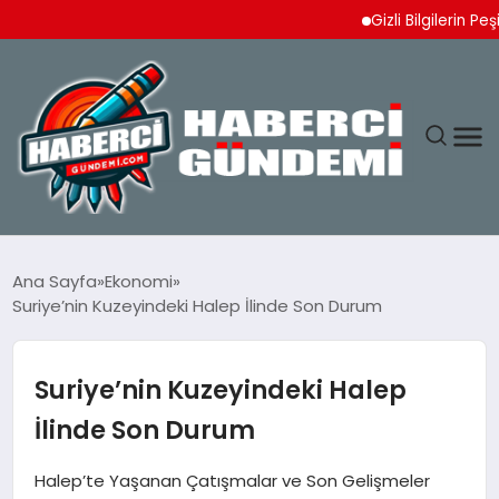
Gizli Bilgilerin Peşinde:
ANASAYFA
Ana Sayfa
Ekonomi
Suriye’nin Kuzeyindeki Halep İlinde Son Durum
YAŞAM
SPOR
Suriye’nin Kuzeyindeki Halep
İlinde Son Durum
EKONOMI
Halep’te Yaşanan Çatışmalar ve Son Gelişmeler
DÜNYA