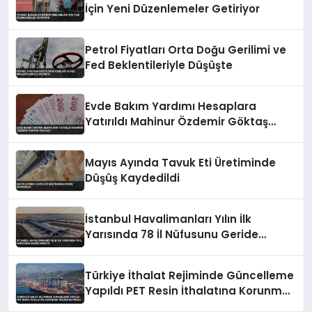
İçin Yeni Düzenlemeler Getiriyor
Petrol Fiyatları Orta Doğu Gerilimi ve
Fed Beklentileriyle Düşüşte
Evde Bakım Yardımı Hesaplara
Yatırıldı Mahinur Özdemir Göktaş
Açıkladı
Mayıs Ayında Tavuk Eti Üretiminde
Düşüş Kaydedildi
İstanbul Havalimanları Yılın İlk
Yarısında 78 İl Nüfusunu Geride
Bıraktı
Türkiye İthalat Rejiminde Güncelleme
Yapıldı PET Resin İthalatına Korunma
Önlemi Getirildi