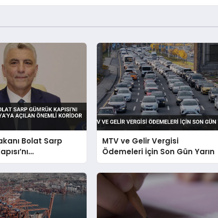
akanı Bolat Sarp
MTV ve Gelir Vergisi
pısı’nı
Ödemeleri İçin Son Gün Yarın
irdi Asya’ya Açılan
oridor Vurgusu