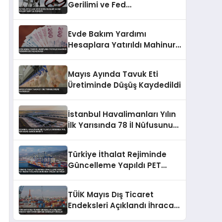
Gerilimi ve Fed
Beklentileriyle Düşüşte
Evde Bakım Yardımı
Hesaplara Yatırıldı Mahinur
Özdemir Göktaş Açıkladı
Mayıs Ayında Tavuk Eti
Üretiminde Düşüş Kaydedildi
İstanbul Havalimanları Yılın
İlk Yarısında 78 İl Nüfusunu
Geride Bıraktı
Türkiye İthalat Rejiminde
Güncelleme Yapıldı PET
Resin İthalatına Korunma
Önlemi Getirildi
TÜİK Mayıs Dış Ticaret
Endeksleri Açıklandı İhracat
Miktarı Düşerken Değerler