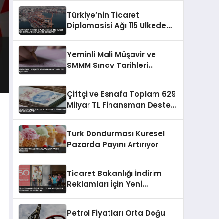
Türkiye’nin Ticaret
Diplomasisi Ağı 115 Ülkede
Yeni İhracat Hedefleri İçin
Genişliyor
Yeminli Mali Müşavir ve
SMMM Sınav Tarihleri
Açıklandı
Çiftçi ve Esnafa Toplam 629
Milyar TL Finansman Desteği
Sağlandı
Türk Dondurması Küresel
Pazarda Payını Artırıyor
Ticaret Bakanlığı İndirim
Reklamları İçin Yeni
Düzenlemeler Getiriyor
Petrol Fiyatları Orta Doğu