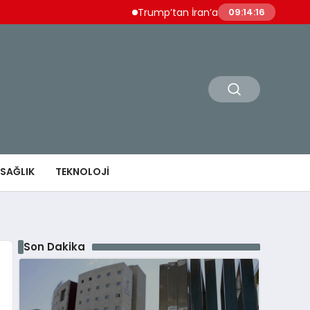
Trump’tan İran’a Ağır Tehdit “Çok Ağır Şek
09:14:17
SAĞLIK
TEKNOLOJI
Son Dakika