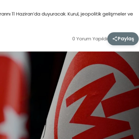
rarını 11 Haziran’da duyuracak. Kurul, jeopolitik gelişmeler ve
0 Yorum Yapıldı
Paylaş