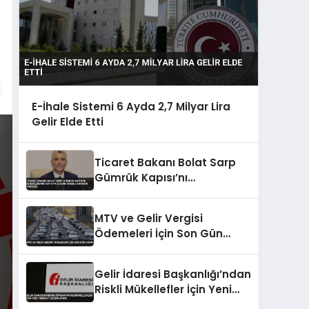
E-İhale Sistemi 6 Ayda 2,7 Milyar Lira
Gelir Elde Etti
Ticaret Bakanı Bolat Sarp
Gümrük Kapısı’nı
Değerlendirdi Asya’ya Açılan
Önemli Koridor Vurgusu
MTV ve Gelir Vergisi
Ödemeleri İçin Son Gün
Yarın
Gelir İdaresi Başkanlığı’ndan
Riskli Mükellefler İçin Yeni
Teminat Düzenlemesi