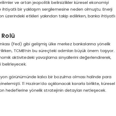
ilimler ve artan jeopolitik belirsizlikler küresel ekonomiyi
e ihtiyatlı bir yaklaşım sergilemesine neden olmuştu. Enerji
n üzerindeki etkileri yakından takip edilirken, banka ihtiyatlı
 Rolü
nkası (Fed) gibi gelişmiş ülke merkez bankalarına yönelik
rilirken, TCMB’nin bu süreçteki adımları büyük önem taşıyor.
nomik aktivitedeki yavaşlama sinyallerini değerlendirerek,
i belirleyecek.
syon görünümünde kalıcı bir bozulma olması halinde para
yinelemişti. 11 Haziran’da açıklanacak kararla birlikte, küresel
yon hedeflerine yönelik stratejinin detayları netleşecek.