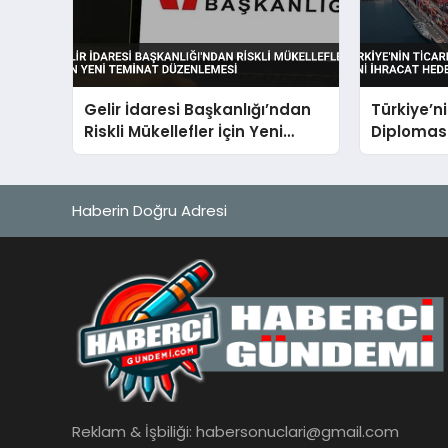
Gelir İdaresi Başkanlığı’ndan
Türkiye’n
Riskli Mükellefler İçin Yeni
Diplomasi
Teminat Düzenlemesi
İhracat He
Genişliyo
Haberin Doğru Adresi
Reklam & İşbiliği:
habersonuclari@gmail.com