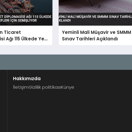
in Ticaret
Yeminli Mali Müşavir ve SMMM
si Ağı 115 Ülkede Yeni
Sınav Tarihleri Açıklandı
defleri İçin
r
Hakkımızda
İletişim
Gizlilik politikası
Künye