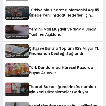
Düzenlemesi
Türkiye’nin Ticaret Diplomasisi Ağı 115
Ülkede Yeni İhracat Hedefleri İçin
Genişliyor
Yeminli Mali Müşavir ve SMMM Sınav
Tarihleri Açıklandı
Çiftçi ve Esnafa Toplam 629 Milyar TL
Finansman Desteği Sağlandı
Türk Dondurması Küresel Pazarda
Payını Artırıyor
Ticaret Bakanlığı İndirim Reklamları
İçin Yeni Düzenlemeler Getiriyor
Petrol Fiyatları Orta Doğu Gerilimi ve