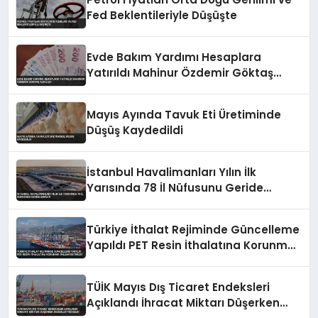
Fed Beklentileriyle Düşüşte
Evde Bakım Yardımı Hesaplara
Yatırıldı Mahinur Özdemir Göktaş
Açıkladı
Mayıs Ayında Tavuk Eti Üretiminde
Düşüş Kaydedildi
İstanbul Havalimanları Yılın İlk
Yarısında 78 İl Nüfusunu Geride
Bıraktı
Türkiye İthalat Rejiminde Güncelleme
Yapıldı PET Resin İthalatına Korunma
Önlemi Getirildi
TÜİK Mayıs Dış Ticaret Endeksleri
Açıklandı İhracat Miktarı Düşerken