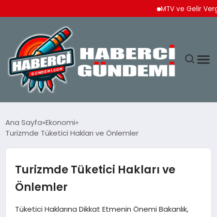
MTV ve Gelir Vergisi 
ANASAYFA
Ana Sayfa
Ekonomi
Turizmde Tüketici Hakları ve Önlemler
YAŞAM
SPOR
Turizmde Tüketici Hakları ve
Önlemler
EKONOMI
Tüketici Haklarına Dikkat Etmenin Önemi Bakanlık,
DÜNYA