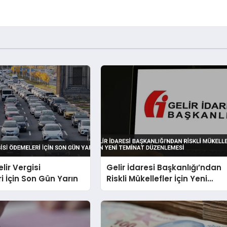
lir Vergisi
Gelir İdaresi Başkanlığı’ndan
 İçin Son Gün Yarın
Riskli Mükellefler İçin Yeni
Teminat Düzenlemesi