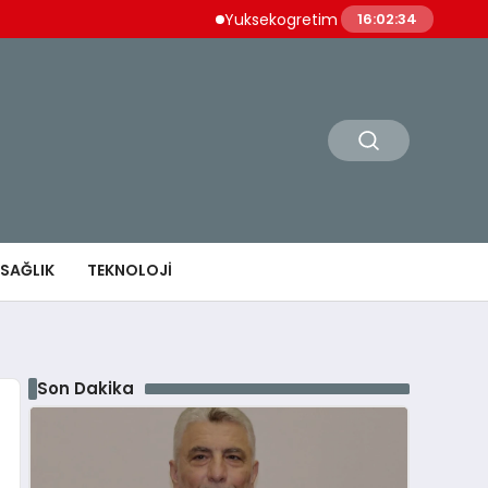
Yuksekogretim Kurulundan Dijital Donusum
16:02:35
SAĞLIK
TEKNOLOJI
Son Dakika