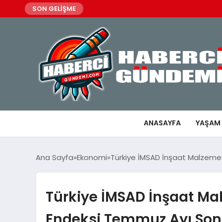
SON GELİŞME
ANASAYFA
YAŞAM
Ana Sayfa
Ekonomi
Türkiye İMSAD İnşaat Malzemes
Türkiye İMSAD İnşaat Mal
Endeksi Temmuz Ayı Son