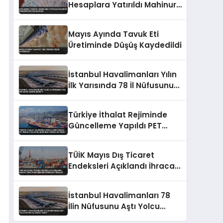
Hesaplara Yatırıldı Mahinur
Özdemir Göktaş Açıkladı
Mayıs Ayında Tavuk Eti
Üretiminde Düşüş Kaydedildi
İstanbul Havalimanları Yılın
İlk Yarısında 78 İl Nüfusunu
Geride Bıraktı
Türkiye İthalat Rejiminde
Güncelleme Yapıldı PET
Resin İthalatına Korunma
Önlemi Getirildi
TÜİK Mayıs Dış Ticaret
Endeksleri Açıklandı İhracat
Miktarı Düşerken Değerler
Yükseldi
İstanbul Havalimanları 78
İlin Nüfusunu Aştı Yolcu
Sayısıyla Dikkat Çekti