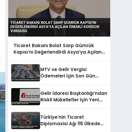
Ticaret Bakanı Bolat Sarp Gümrük
Kapısı’nı Değerlendirdi Asya’ya Açılan
Önemli Koridor Vurgusu
MTV ve Gelir Vergisi
Ödemeleri İçin Son Gün
Yarın
Gelir İdaresi Başkanlığı’ndan
Riskli Mükellefler İçin Yeni
Teminat Düzenlemesi
Türkiye’nin Ticaret
Diplomasisi Ağı 115 Ülkede
Yeni İhracat Hedefleri İçin