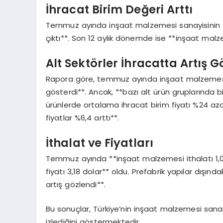
İhracat Birim Değeri Arttı
Temmuz ayında inşaat malzemesi sanayisinin *
çıktı**. Son 12 aylık dönemde ise **inşaat malze
Alt Sektörler İhracatta Artış G
Rapora göre, temmuz ayında inşaat malzemesi sa
gösterdi**. Ancak, **bazı alt ürün gruplarında b
ürünlerde ortalama ihracat birim fiyatı %24 aza
fiyatlar %6,4 arttı**.
İthalat ve Fiyatları
Temmuz ayında **inşaat malzemesi ithalatı 1,089
fiyatı 3,18 dolar** oldu. Prefabrik yapılar dışın
artış gözlendi**.
Bu sonuçlar, Türkiye’nin inşaat malzemesi sanay
izlediğini göstermektedir.