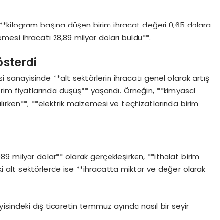
*kilogram başına düşen birim ihracat değeri 0,65 dolara
mesi ihracatı 28,89 milyar doları buldu**.
österdi
nayisinde **alt sektörlerin ihracatı genel olarak artış
irim fiyatlarında düşüş** yaşandı. Örneğin, **kimyasal
lırken**, **elektrik malzemesi ve teçhizatlarında birim
 milyar dolar** olarak gerçekleşirken, **ithalat birim
daki alt sektörlerde ise **ihracatta miktar ve değer olarak
isindeki dış ticaretin temmuz ayında nasıl bir seyir