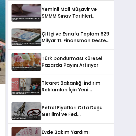
Genişliyor
Yeminli Mali Müşavir ve
SMMM Sınav Tarihleri
Açıklandı
Çiftçi ve Esnafa Toplam 629
Milyar TL Finansman Desteği
Sağlandı
Türk Dondurması Küresel
Pazarda Payını Artırıyor
Ticaret Bakanlığı İndirim
Reklamları İçin Yeni
Düzenlemeler Getiriyor
Petrol Fiyatları Orta Doğu
Gerilimi ve Fed
Beklentileriyle Düşüşte
Evde Bakım Yardımı