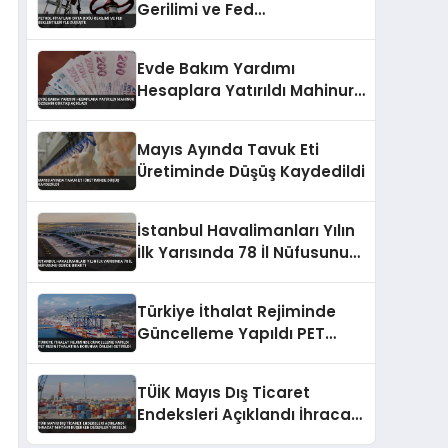
Gerilimi ve Fed
Beklentileriyle Düşüşte
Evde Bakım Yardımı
Hesaplara Yatırıldı Mahinur
Özdemir Göktaş Açıkladı
Mayıs Ayında Tavuk Eti
Üretiminde Düşüş Kaydedildi
İstanbul Havalimanları Yılın
İlk Yarısında 78 İl Nüfusunu
Geride Bıraktı
Türkiye İthalat Rejiminde
Güncelleme Yapıldı PET
Resin İthalatına Korunma
Önlemi Getirildi
TÜİK Mayıs Dış Ticaret
Endeksleri Açıklandı İhracat
Miktarı Düşerken Değerler