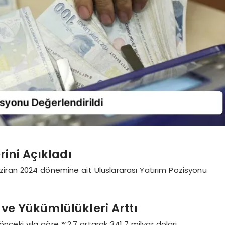
rini Açıkladı
iran 2024 dönemine ait Uluslararası Yatırım Pozisyonu
ı ve Yükümlülükleri Arttı
r önceki yıla göre %2,7 artarak 341,7 milyar doları,