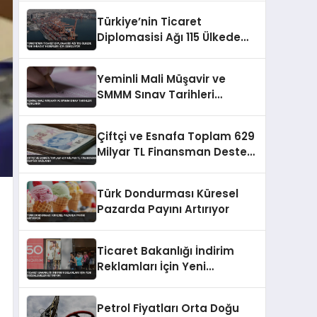
Türkiye’nin Ticaret
Diplomasisi Ağı 115 Ülkede
Yeni İhracat Hedefleri İçin
Genişliyor
Yeminli Mali Müşavir ve
SMMM Sınav Tarihleri
Açıklandı
Çiftçi ve Esnafa Toplam 629
Milyar TL Finansman Desteği
Sağlandı
Türk Dondurması Küresel
Pazarda Payını Artırıyor
Ticaret Bakanlığı İndirim
Reklamları İçin Yeni
Düzenlemeler Getiriyor
Petrol Fiyatları Orta Doğu