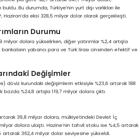
ı buldu. Bu durumda, Türkiye’nin yurt dışı varlıkları ile
, Haziran’da eksi 328,5 milyar dolar olarak gerçekleşti.
tırımların Durumu
9 milyar dolara yükselirken, diğer yatırımlar %2,4 artışla
de bankaların yabancı para ve Türk lirası cinsinden efektif ve
arındaki Değişimler
 döviz kurundaki değişimlerin etkisiyle %23,6 artarak 188
lık bazda %24,8 artışla 119,7 milyar dolara çıktı.
artarak 39,8 milyar dolara, mülkiyetindeki Devlet İç
lyar dolara ulaştı. Hazine’nin tahvil stoku ise %4,5 artarak
,5 artarak 362,4 milyar dolar seviyesine yükseldi.