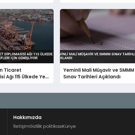
irdi Asya’ya Açılan
oridor Vurgusu
in Ticaret
Yeminli Mali Müşavir ve SMMM
si Ağı 115 Ülkede Yeni
Sınav Tarihleri Açıklandı
defleri İçin
r
Hakkımızda
İletişim
Gizlilik politikası
Künye