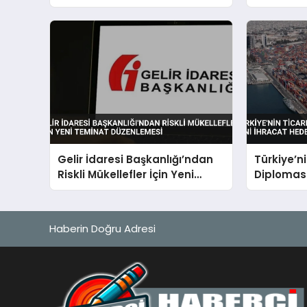
Değerlend
Önemli K
Gelir İdaresi Başkanlığı’ndan
Türkiye’n
Riskli Mükellefler İçin Yeni
Diplomasi
Teminat Düzenlemesi
İhracat He
Genişliyo
Haberin Doğru Adresi