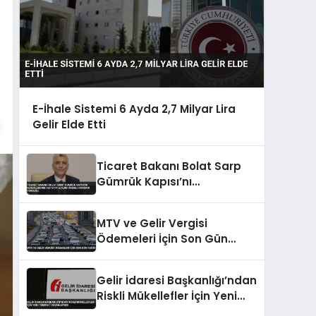
E-İhale Sistemi 6 Ayda 2,7 Milyar Lira
Gelir Elde Etti
Ticaret Bakanı Bolat Sarp
Gümrük Kapısı’nı
Değerlendirdi Asya’ya Açılan
Önemli Koridor Vurgusu
MTV ve Gelir Vergisi
Ödemeleri İçin Son Gün
Yarın
Gelir İdaresi Başkanlığı’ndan
Riskli Mükellefler İçin Yeni
Teminat Düzenlemesi