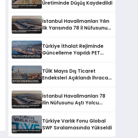
Üretiminde Düşüş Kaydedildi
İstanbul Havalimanları Yılın
İlk Yarısında 78 İl Nüfusunu
Geride Bıraktı
Türkiye İthalat Rejiminde
Güncelleme Yapıldı PET
Resin İthalatına Korunma
Önlemi Getirildi
TÜİK Mayıs Dış Ticaret
Endeksleri Açıklandı İhracat
Miktarı Düşerken Değerler
Yükseldi
İstanbul Havalimanları 78
İlin Nüfusunu Aştı Yolcu
Sayısıyla Dikkat Çekti
Türkiye Varlık Fonu Global
SWF Sıralamasında Yükseldi