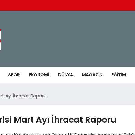
SPOR
EKONOMI
DÜNYA
MAGAZIN
EĞITIM
rt Ayı İhracat Raporu
si Mart Ayı İhracat Raporu
zalış Kaydetti Uludağ Otomotiv Endüstrisi İhracatçıları Birliği