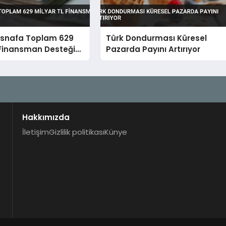
 Esnafa Toplam 629
Türk Dondurması Küresel
 Finansman Desteği
Pazarda Payını Artırıyor
Hakkımızda
İletişim
Gizlilik politikası
Künye