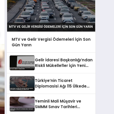
MTV ve Gelir Vergisi Ödemeleri İçin Son
Gün Yarın
Gelir İdaresi Başkanlığı’ndan
Riskli Mükellefler İçin Yeni
Teminat Düzenlemesi
Türkiye’nin Ticaret
Diplomasisi Ağı 115 Ülkede
Yeni İhracat Hedefleri İçin
Genişliyor
Yeminli Mali Müşavir ve
SMMM Sınav Tarihleri
Açıklandı