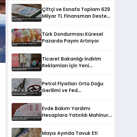
Çiftçi ve Esnafa Toplam 629
Milyar TL Finansman Desteği
Sağlandı
Türk Dondurması Küresel
Pazarda Payını Artırıyor
Ticaret Bakanlığı İndirim
Reklamları İçin Yeni
Düzenlemeler Getiriyor
Petrol Fiyatları Orta Doğu
Gerilimi ve Fed
Beklentileriyle Düşüşte
Evde Bakım Yardımı
Hesaplara Yatırıldı Mahinur
Özdemir Göktaş Açıkladı
Mayıs Ayında Tavuk Eti