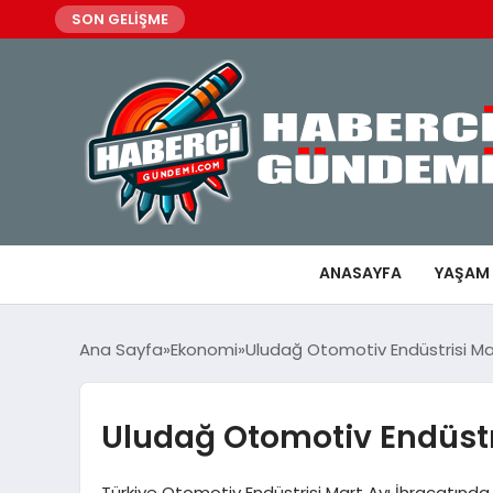
SON GELİŞME
ANASAYFA
YAŞAM
Ana Sayfa
Ekonomi
Uludağ Otomotiv Endüstrisi Ma
Uludağ Otomotiv Endüstri
Türkiye Otomotiv Endüstrisi Mart Ayı İhracatında A