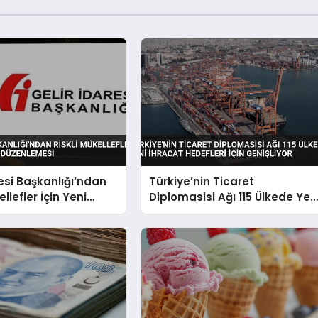
resi Başkanlığı’ndan
Türkiye’nin Ticaret
ellefler İçin Yeni
Diplomasisi Ağı 115 Ülkede Yen
Düzenlemesi
İhracat Hedefleri İçin
Genişliyor