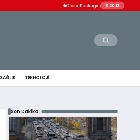
Cesur Packaging, Mısır’daki Üretim Üssün
11:20:14
SAĞLIK
TEKNOLOJI
Son Dakika