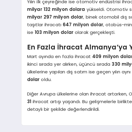
Yılın ilk çeyreğinde ise otomotiv endüstrisi ih
milyar 132 milyon dolara
yükseldi. Otomotiv se
milyar 297 milyon dolar
, binek otomobil dış 
taşıtlar ihracatı
647 milyon dolar
, otobüs-min
ise
103 milyon dolar
olarak gerçekleşti.
En Fazla İhracat Almanya’ya 
Mart ayında en fazla ihracat
409 milyon dola
ikinci sırada yer alırken, üçüncü sırada
330 mily
ülkelerine yapılan dış satım ise geçen yılın a
dolar
oldu.
Diğer Avrupa ülkelerine olan ihracat artarken, 
31
ihracat artışı yaşandı. Bu gelişmelerle birlik
detaylı bir şekilde değerlendirildi.