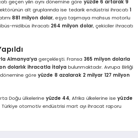
racatı geçen yılın aynı dönemine göre
yüzde 6 artarak 9
ktörünün alt gruplarında ise tedarik endüstrisi ihracatı
1
satımı
881 milyon dolar
, eşya taşımaya mahsus motorlu
ibüs-midibüs ihracatı
264 milyon dolar
, çekiciler ihracatı
Yapıldı
rla Almanya’ya
gerçekleşti. Fransa
365 milyon dolarla
on dolarlık ihracatla İtalya
bulunmaktadır. Avrupa Birliği
ynı dönemine göre
yüzde 8 azalarak 2 milyar 127 milyon
Orta Doğu ülkelerine
yüzde 44
, Afrika ülkelerine ise
yüzde
te Türkiye otomotiv endüstrisi mart ayı ihracat raporu