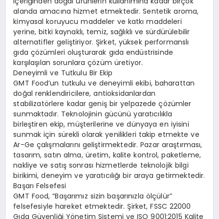
içeriğinden doğal ürünlerin kullanımına kadar birçok
alanda amacına hizmet etmektedir. Sentetik aroma,
kimyasal koruyucu maddeler ve katkı maddeleri
yerine, bitki kaynaklı, temiz, sağlıklı ve sürdürülebilir
alternatifler geliştiriyor. Şirket, yüksek performanslı
gıda çözümleri oluşturarak gıda endüstrisinde
karşılaşılan sorunlara çözüm üretiyor.
Deneyimli ve Tutkulu Bir Ekip
GMT Food’un tutkulu ve deneyimli ekibi, baharattan
doğal renklendiricilere, antioksidanlardan
stabilizatörlere kadar geniş bir yelpazede çözümler
sunmaktadır. Teknolojinin gücünü yaratıcılıkla
birleştiren ekip, müşterilerine ve dünyaya en iyisini
sunmak için sürekli olarak yenilikleri takip etmekte ve
Ar-Ge çalışmalarını geliştirmektedir. Pazar araştırması,
tasarım, satın alma, üretim, kalite kontrol, paketleme,
nakliye ve satış sonrası hizmetlerde teknolojik bilgi
birikimi, deneyim ve yaratıcılığı bir araya getirmektedir.
Başarı Felsefesi
GMT Food, “Başarımız sizin başarınızla ölçülür”
felsefesiyle hareket etmektedir. Şirket, FSSC 22000
Gıda Güvenliği Yönetim Sistemi ve ISO 9001:2015 Kalite