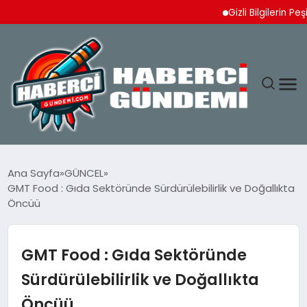
Gizli Bilgilerin Peşinde:
ANASAYFA
Ana Sayfa
GÜNCEL
GMT Food : Gıda Sektöründe Sürdürülebilirlik ve Doğallıkta
YAŞAM
Öncüü
SPOR
GMT Food : Gıda Sektöründe
EKONOMI
Sürdürülebilirlik ve Doğallıkta
Öncüü
DÜNYA