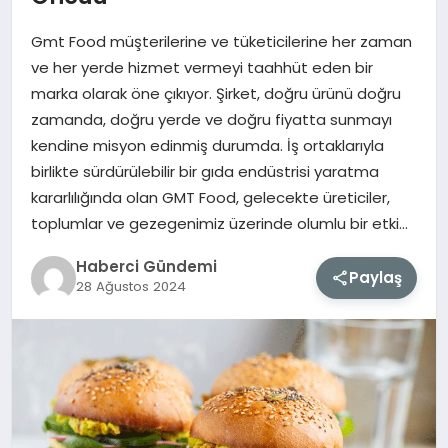
Gmt Food müşterilerine ve tüketicilerine her zaman
MAGAZIN
ve her yerde hizmet vermeyi taahhüt eden bir
marka olarak öne çıkıyor. Şirket, doğru ürünü doğru
EĞITIM
zamanda, doğru yerde ve doğru fiyatta sunmayı
kendine misyon edinmiş durumda. İş ortaklarıyla
SAĞLIK
birlikte sürdürülebilir bir gıda endüstrisi yaratma
kararlılığında olan GMT Food, gelecekte üreticiler,
TEKNOLOJI
toplumlar ve gezegenimiz üzerinde olumlu bir etki…
Haberci Gündemi
Paylaş
28 Ağustos 2024