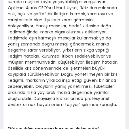
sürede müşteri kaybı yaşayabildiğini vurgulayan
Optimal Ajans CEO’su Umut Uysal, “Kriz durumlarında
hızlı, açık ve şeffaf bir iletişim kurmak, kamuoyu ve
müşterilerle olan ilişkilerin zarar görmesini
önleyebiliyor. Yanlış mesajlar, hedef kitlesine doğru
iletilmediğinde, marka algısı olumsuz etkileniyor.
İletişimde aşırı karmaşık mesajlar kullanmak ya da
yanlış zamanda doğru mesajı göndermek, marka
değerine zarar verebiliyor. Şirketlerin sıkça yaptığı
iletişim hataları, kurumsal itibarı zedeleyebiliyor ve
müşteri memnuniyetini düşürebiliyor. İletişim hataları,
özellikle kriz dönemlerinde de işletmeleri büyük
kayıplara sürükleyebiliyor. Doğru yönetilmeyen bir kriz
iletişimi, markanın yıllarca inşa ettiği güveni bir anda
zedeleyebilir. Olayların yanlış yönetilmesi, tüketiciler
arasında hızla yayılarak marka değerinde yıkımlar
oluşturabilir. Dolayısıyla kriz anlarında profesyonel
destek almak hayati önem taşıyor” şeklinde konuştu.
“Verimliliğin anahtarı kurum içi iletişimde”