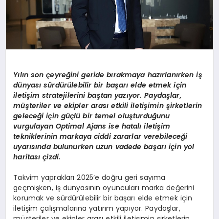
Y
ılın son çeyreğini geride bırakmaya hazı
rlan
ırken iş
dünyası sürdürülebilir bir başarı elde etmek için
iletişim stratejilerini baştan yazıyor. Paydaşlar,
müşteriler ve ekipler arası etkili iletişimin şirketlerin
geleceğ
i i
çin güçlü bir temel oluşturduğunu
vurgulayan Optimal Ajans ise h
atal
ı iletişim
tekniklerinin markaya ciddi zararlar verebileceği
uyarısında bulunurken uzun vadede başarı için yol
haritası çizdi.
Takvim yaprakları 2025’e doğru geri sayıma
geçmişken, iş dünyasının oyuncuları marka değerini
korumak ve sürdürülebilir bir başarı elde etmek için
iletişim çalışmalarına yatırım yapıyor. Paydaşlar,
müşteriler ve ekipler arası etkili iletişimin şirketlerin