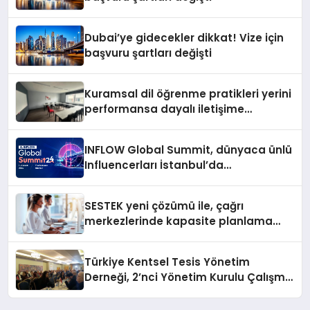
Dubai’ye gidecekler dikkat! Vize için
başvuru şartları değişti
Kuramsal dil öğrenme pratikleri yerini
performansa dayalı iletişime
bırakıyor
INFLOW Global Summit, dünyaca ünlü
Influencerları İstanbul’da
buluşturuyor
SESTEK yeni çözümü ile, çağrı
merkezlerinde kapasite planlama
verimliliğini 4 kat artırıyor
Türkiye Kentsel Tesis Yönetim
Derneği, 2’nci Yönetim Kurulu Çalışma
Kampı düzenlendi