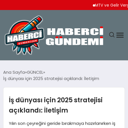
MTV ve Gelir Vergisi Ö
ANASAYFA
Ana Sayfa
GÜNCEL
İş dünyası için 2025 stratejisi açıklandı: İletişim
YAŞAM
SPOR
İş dünyası için 2025 stratejisi
açıklandı: İletişim
EKONOMI
Yılın son çeyreğini geride bırakmaya hazırlanırken iş
DÜNYA