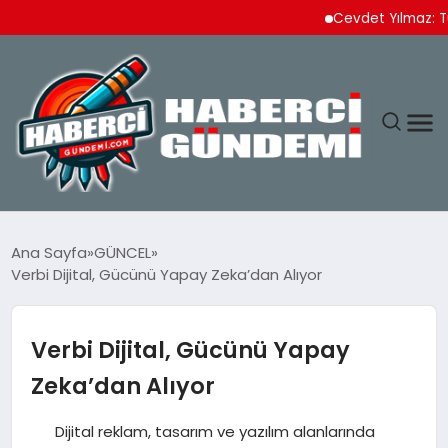
Cevdet Yılmaz: Türkiye 
ANASAYFA
Ana Sayfa
GÜNCEL
Verbi Dijital, Gücünü Yapay Zeka’dan Alıyor
YAŞAM
SPOR
Verbi Dijital, Gücünü Yapay
Zeka’dan Alıyor
EKONOMI
Dijital reklam, tasarım ve yazılım alanlarında
DÜNYA