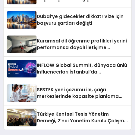
Dubai’ye gidecekler dikkat! Vize için
başvuru şartları değişti
Kuramsal dil öğrenme pratikleri yerini
performansa dayalı iletişime
bırakıyor
INFLOW Global Summit, dünyaca ünlü
Influencerları İstanbul’da
buluşturuyor
SESTEK yeni çözümü ile, çağrı
merkezlerinde kapasite planlama
verimliliğini 4 kat artırıyor
Türkiye Kentsel Tesis Yönetim
Derneği, 2’nci Yönetim Kurulu Çalışma
Kampı düzenlendi