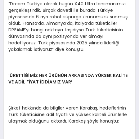
”Dream Türkiye olarak bugün X40 Ultra lansmanımızı
gerçekleştirdik. Birçok davetli ile burada Türkiye
piyasasında 6 ayrı robot süpürge ürünümüzü sunmuş
olduk. Fransa’da, Almanya’da, İtalya’da tüketiciler
DREAME’yi hangi noktaya taşıdıysa Türk tüketicisinin
dünyasında da aynı pozisyonda yer almayı
hedefliyoruz. Türk piyasasında 2025 yılında liderliği
yakalamak istiyoruz” diye konuştu.
‘ÜRETTİĞİMİ
Z HER Ü
R
Ü
N
Ü
N ARKASINDA Y
Ü
KSEK KALİ
TE
VE AD
İL FİYAT İDDİAMIZ VAR
’
Şirket hakkında da bilgiler veren Karakaş, hedeflerinin
Türk tüketicisine adil fiyatlı ve yüksek kaliteli ürünlerle
ulaşmak olduğunu aktardı. Karakaş şöyle konuştu: