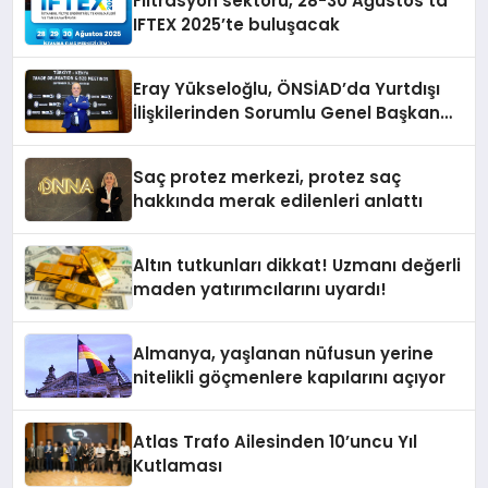
Filtrasyon sektörü, 28-30 Ağustos’ta
IFTEX 2025’te buluşacak
Eray Yükseloğlu, ÖNSİAD’da Yurtdışı
İlişkilerinden Sorumlu Genel Başkan
Yardımcısı Oldu
Saç protez merkezi, protez saç
hakkında merak edilenleri anlattı
Altın tutkunları dikkat! Uzmanı değerli
maden yatırımcılarını uyardı!
Almanya, yaşlanan nüfusun yerine
nitelikli göçmenlere kapılarını açıyor
Atlas Trafo Ailesinden 10’uncu Yıl
Kutlaması