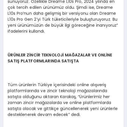
sunuyoruz. Özellikle Dreame L10s Pro, 2024 yılında en
çok tercih edilen ürünümüz oldu. Şimdi ise, Dreame
L10s Pro’nun daha gelişmiş bir versiyonu olan Dreame
L10s Pro Gen 2’yi Türk tüketicileriyle buluşturuyoruz. Bu
yeni ürünümüzün de büyük ilgi göreceğine inanıyoruz”
ifadelerini kullandı.
Ü
R
ÜNLER Z
İNCİR TEKNOLOJİ
MA
ĞAZALAR VE ONLİ
NE
SATI
Ş PLATFORMLARINDA SATIŞTA
Tüm ürünlerin Türkiye içerisindeki online alışveriş
platformlarında ve zincir teknoloji mağazalarında
satışta olduğunu aktaran Karakaş, “Ürünlerimiz her
zaman zincir mağazalarda ve online platformlarda
satışta olacak ve gittikçe güncellenerek yeni ürünlerle
desteklenerek devam edecek” dedi.