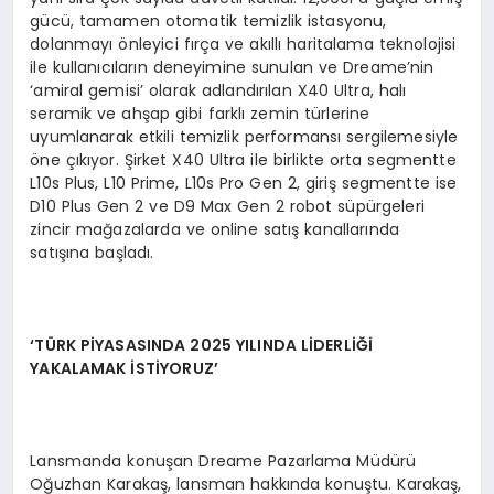
gücü, tamamen otomatik temizlik istasyonu,
dolanmayı önleyici fırça ve akıllı haritalama teknolojisi
ile kullanıcıların deneyimine sunulan ve Dreame’nin
‘amiral gemisi’ olarak adlandırılan X40 Ultra, halı
seramik ve ahşap gibi farklı zemin türlerine
uyumlanarak etkili temizlik performansı sergilemesiyle
öne çıkıyor. Şirket X40 Ultra ile birlikte orta segmentte
L10s Plus, L10 Prime, L10s Pro Gen 2, giriş segmentte ise
D10 Plus Gen 2 ve D9 Max Gen 2 robot süpürgeleri
zincir mağazalarda ve online satış kanallarında
satışına başladı.
‘
T
Ü
RK PİYASASINDA 2025 YILINDA Lİ
DERL
İĞİ
YAKALAMAK İ
ST
İYORUZ
’
Lansmanda konuşan Dreame Pazarlama Müdürü
Oğuzhan Karakaş, lansman hakkında konuştu. Karakaş,