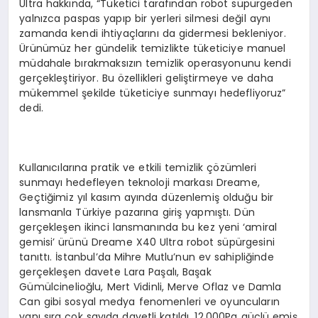
Ultra hakkında, “Tüketici tarafından robot süpürgeden
yalnızca paspas yapıp bir yerleri silmesi değil aynı
zamanda kendi ihtiyaçlarını da gidermesi bekleniyor.
Ürünümüz her gündelik temizlikte tüketiciye manuel
müdahale bırakmaksızın temizlik operasyonunu kendi
gerçekleştiriyor. Bu özellikleri geliştirmeye ve daha
mükemmel şekilde tüketiciye sunmayı hedefliyoruz”
dedi.
Kullanıcılarına pratik ve etkili temizlik çözümleri
sunmayı hedefleyen teknoloji markası Dreame,
Geçtiğimiz yıl kasım ayında düzenlemiş olduğu bir
lansmanla Türkiye pazarına giriş yapmıştı. Dün
gerçekleşen ikinci lansmanında bu kez yeni ‘amiral
gemisi’ ürünü Dreame X40 Ultra robot süpürgesini
tanıttı. İstanbul’da Mihre Mutlu’nun ev sahipliğinde
gerçekleşen davete Lara Paşalı, Başak
Gümülcinelioğlu, Mert Vidinli, Merve Oflaz ve Damla
Can gibi sosyal medya fenomenleri ve oyuncuların
yanı sıra çok sayıda davetli katıldı. 12,000Pa güçlü emiş