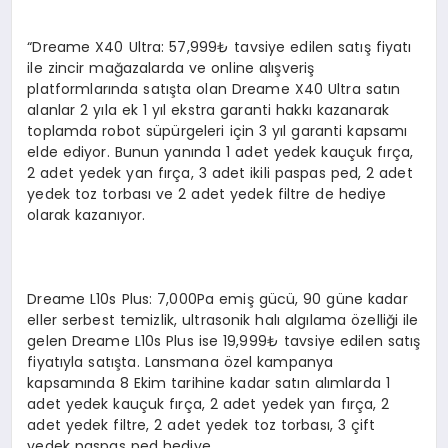
“Dreame X40 Ultra: 57,999₺ tavsiye edilen satış fiyatı
ile zincir mağazalarda ve online alışveriş
platformlarında satışta olan Dreame X40 Ultra satın
alanlar 2 yıla ek 1 yıl ekstra garanti hakkı kazanarak
toplamda robot süpürgeleri için 3 yıl garanti kapsamı
elde ediyor. Bunun yanında 1 adet yedek kauçuk fırça,
2 adet yedek yan fırça, 3 adet ikili paspas ped, 2 adet
yedek toz torbası ve 2 adet yedek filtre de hediye
olarak kazanıyor.
Dreame L10s Plus: 7,000Pa emiş gücü, 90 güne kadar
eller serbest temizlik, ultrasonik halı algılama özelliği ile
gelen Dreame L10s Plus ise 19,999₺ tavsiye edilen satış
fiyatıyla satışta. Lansmana özel kampanya
kapsamında 8 Ekim tarihine kadar satın alımlarda 1
adet yedek kauçuk fırça, 2 adet yedek yan fırça, 2
adet yedek filtre, 2 adet yedek toz torbası, 3 çift
yedek paspas ped hediye.