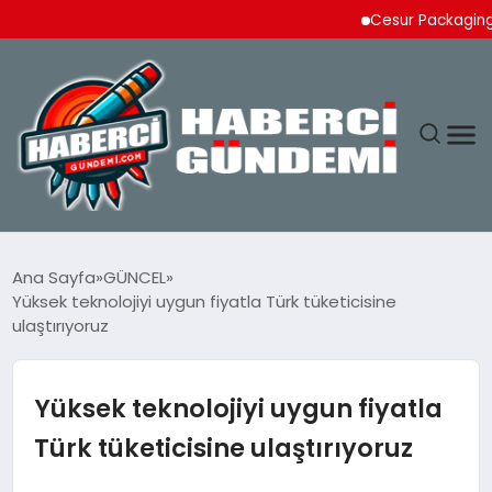
Cesur Packaging, Mısır’
ANASAYFA
Ana Sayfa
GÜNCEL
Yüksek teknolojiyi uygun fiyatla Türk tüketicisine
YAŞAM
ulaştırıyoruz
SPOR
Yüksek teknolojiyi uygun fiyatla
EKONOMI
Türk tüketicisine ulaştırıyoruz
DÜNYA