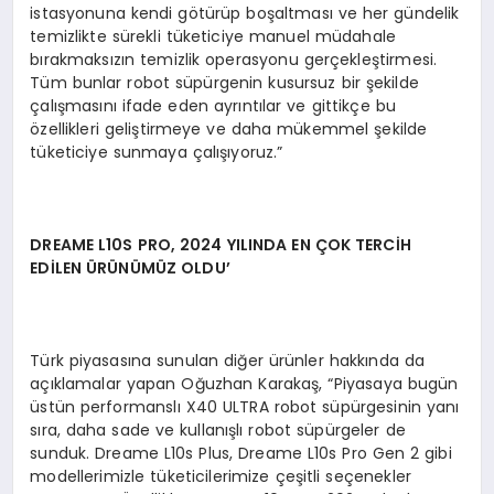
istasyonuna kendi götürüp boşaltması ve her gündelik
temizlikte sürekli tüketiciye manuel müdahale
bırakmaksızın temizlik operasyonu gerçekleştirmesi.
Tüm bunlar robot süpürgenin kusursuz bir şekilde
çalışmasını ifade eden ayrıntılar ve gittikçe bu
özellikleri geliştirmeye ve daha mükemmel şekilde
tüketiciye sunmaya çalışıyoruz.”
DREAME L10S PRO, 2024 YILINDA EN
Ç
OK TERC
İH
EDİ
LEN Ü
R
Ü
N
Ü
M
ÜZ OLDU
’
Türk piyasasına sunulan diğer ürünler hakkında da
açıklamalar yapan Oğuzhan Karakaş, “Piyasaya bugün
üstün performanslı X40 ULTRA robot süpürgesinin yanı
sıra, daha sade ve kullanışlı robot süpürgeler de
sunduk. Dreame L10s Plus, Dreame L10s Pro Gen 2 gibi
modellerimizle tüketicilerimize çeşitli seçenekler