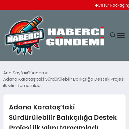
Cesur Packaging, Mısır’d
ANASAYFA
Ana Sayfa
Gündem
Adana Karataş’taki Sürdürülebilir Balıkçılığa Destek Projesi
YAŞAM
ilk yılını tamamladı
SPOR
Adana Karataş’taki
EKONOMI
Sürdürülebilir Balıkçılığa Destek
Projesi ilk yılını tamamladı
DÜNYA