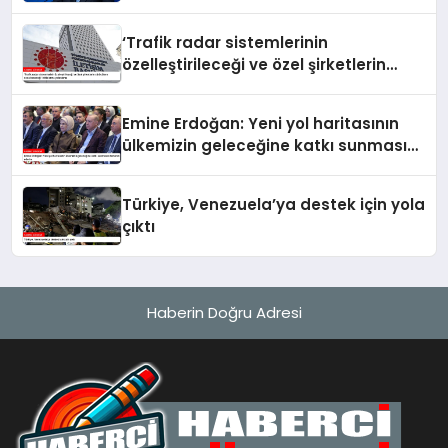
çabasıdır
‘Trafik radar sistemlerinin
özelleştirileceği ve özel şirketlerin
sürücülere ceza keseceği’ iddialarına
yalanlama
Emine Erdoğan: Yeni yol haritasının
ülkemizin geleceğine katkı sunmasını
temenni ederim
Türkiye, Venezuela’ya destek için yola
çıktı
Haberin Doğru Adresi