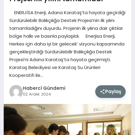
ENERJİSA Enerji, Adana Karataş’ta hayata geçirdiği
MAGAZIN
Sürdürülebilir Balıkçılığa Destek Projesi’nin ilk yılını
tamamladığını duyurdu. Projenin ilk yılına dair çıktılar
EĞITIM
bölge halkı ve basınla paylaşıldı. Enerjisa Enerji,
Herkes için daha iyi bir gelecek’ vizyonu kapsamında
SAĞLIK
gerçekleştirdiği Sürdürülebilir Balıkçılığa Destek
Projesi’ni Adana Karataş’ta hayata geçirmişti.
TEKNOLOJI
Karataş Belediyesi ve Karataş Su Ürünleri
Kooperatifi ile…
Haberci Gündemi
Paylaş
02 Aralık 2024