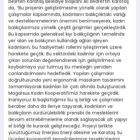
belirten Karataş Belediye Başkanı Ali Bedrettin Karataş
da, “Bu projenin geliştirilmesine yönelik olarak yapılan
çalışmalar kapsamında, kadınların balıkçılıktaki varlığı
ve desteklenmelerinin önemini benimseyerek, kadın
balıkçılarımıza yönelik çeşitli girişimler gerçekleştirdik.
Bu kapsamda geleneksel kıyı balıkçılığının temelinde
yer alan ve balıkçının kullandığı ağları işleyen
kadınların, bu faaliyetteki rollerini iyileştirmek üzere
harekete geçtik. Bu sektördeki kadınlar için ortaya
çıkan sorunları değerlendirerek işin geliştirilmesi ve
kaybolmaya yüz tutmuş bu mesleğin yeniden
canlandırılmasını hedefledik. Yapılan çalışmalar
doğrultusunda yeni ergonomik masaların tasarımını
tamamlayarak kadınları bir çatı altında buluşturacak
Magarsus Kadın Kooperatifimizi harekete geçirdik.
İnanıyoruz ki başlattığımız bu iş birliği ve çalışmaları
beraber daha da ileriye taşıyarak, kadınların ve
balıkçıların sürdürülebilirlik prensibi ile mesleklerini
devam ettirebilmelerine olanak sağlayacak alt yapıyı
el birliği ile kurarak geliştireceğiz. Projeyi birlikte
yürüttüğümüz Enerjisa Enerji ailesine ve Karataş Su
Ürünleri Kooperatifi temsilcilerimize teşekkürlerimi