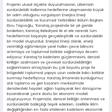
Projenin ulusal ölçekte duyurulmasının, ülkemizin
sürdürülebilir kalkınma hedeflerine ulaşmasında büyük
bir adım olduğunu vurgulayan Enerjisa Enerji
Sürdürülebilirlik ve Kurumsal Yetkinlikler Bölüm Başkanı
Ebru Taşcıoğlu, “Karataş projesinde bir yılı geride
bırakırken, Karataş Belediyesi ile el ele vererek tüm
hedeflerimizi başarıyla gerçekleştirdik ve sürdürülebilir
bir model oluşturduk. Enerjisa Enerji olarak, enerji
verimliliği eğitimleriyle yerel halkın çevre bilincini
artırmaya ve toplumsal katkılar sağlamaya devam
ediyoruz. Karataş’ta kadınların güçlenmesini, denizel
kirliliğin azalmasını ve çevresel sürdürülebilirliğin
sağlanmasını amaçlayan bu çok boyutlu proje ile
bölgedeki toplumsal yapıya uzun vadede kalıcı katkılar
sunmayı hedefliyoruz. Karataş limanında kurduğumuz
atık toplama ve geri kazanım merkezimizle
denizlerdeki hayalet ağları toplayarak ileri dönüşüme
kazandırarak çevre dostu bir ekonomi modeli
oluşturuyoruz. Projemizle, denizel kirliliğin önlenmesi ve
sürdürülebilir balıkçılığı teşvik ederken, özellikle iklim
değişikliğinden en fazla etkilenen kadınların ekonomik