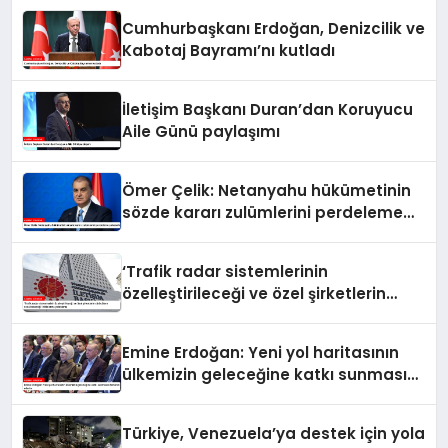
Cumhurbaşkanı Erdoğan, Denizcilik ve
Kabotaj Bayramı’nı kutladı
İletişim Başkanı Duran’dan Koruyucu
Aile Günü paylaşımı
Ömer Çelik: Netanyahu hükümetinin
sözde kararı zulümlerini perdeleme
çabasıdır
‘Trafik radar sistemlerinin
özelleştirileceği ve özel şirketlerin
sürücülere ceza keseceği’ iddialarına
yalanlama
Emine Erdoğan: Yeni yol haritasının
ülkemizin geleceğine katkı sunmasını
temenni ederim
Türkiye, Venezuela’ya destek için yola