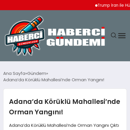
Trump İran ile Hürmü
ANASAYFA
Ana Sayfa
Gündem
Adana’da Körüklü Mahallesi’nde Orman Yangını!
YAŞAM
SPOR
Adana’da Körüklü Mahallesi’nde
Orman Yangını!
EKONOMI
Adana’da Körüklü Mahallesi’nde Orman Yangını Çıktı
DÜNYA