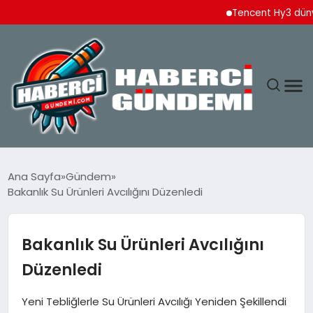
Tencent Hy3 dünya gen
ANASAYFA
Ana Sayfa
Gündem
Bakanlık Su Ürünleri Avcılığını Düzenledi
YAŞAM
SPOR
Bakanlık Su Ürünleri Avcılığını
Düzenledi
EKONOMI
Yeni Tebliğlerle Su Ürünleri Avcılığı Yeniden Şekillendi
DÜNYA