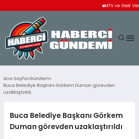
MTV ve Gelir Vergisi Ö
ANASAYFA
Ana Sayfa
Gündem
Buca Belediye Başkanı Görkem Duman görevden
YAŞAM
uzaklaştırıldı
SPOR
Buca Belediye Başkanı Görkem
EKONOMI
Duman görevden uzaklaştırıldı
DÜNYA