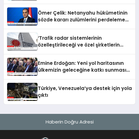
Ömer Çelik: Netanyahu hükümetinin
sözde kararı zulümlerini perdeleme
çabasıdır
‘Trafik radar sistemlerinin
özelleştirileceği ve özel şirketlerin
sürücülere ceza keseceği’ iddialarına
yalanlama
Emine Erdoğan: Yeni yol haritasının
ülkemizin geleceğine katkı sunmasını
temenni ederim
Türkiye, Venezuela’ya destek için yola
çıktı
Haberin Doğru Adresi