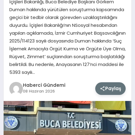
İçişleri Bakanlığı, Buca Belediye Başkanı Görkem
Duman hakkında yürütülen soruşturma kapsamında
MAGAZIN
geçici bir tedbir olarak görevden uzaklaştırıldığını
duyurdu. İçişleri Bakanlığı’nın NSosyal hesabından
EĞITIM
yapılan açıklamada, İzmir Cumhuriyet Başsavcılığının
2025/114123 sayılı dosyasında Duman hakkında ‘Suç
SAĞLIK
İşlemek Amacıyla Örgüt Kurma ve Örgüte Üye Olma,
Rüşvet, Zimmet’ suçlarından soruşturma başlatıldığı
TEKNOLOJI
belirtildi. Bu nedenle, Anayasanın 127’nci maddesi ile
5393 sayılı…
Haberci Gündemi
Paylaş
08 Haziran 2026