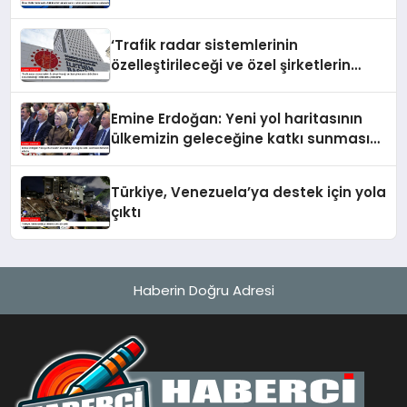
çabasıdır
‘Trafik radar sistemlerinin
özelleştirileceği ve özel şirketlerin
sürücülere ceza keseceği’ iddialarına
yalanlama
Emine Erdoğan: Yeni yol haritasının
ülkemizin geleceğine katkı sunmasını
temenni ederim
Türkiye, Venezuela’ya destek için yola
çıktı
Haberin Doğru Adresi