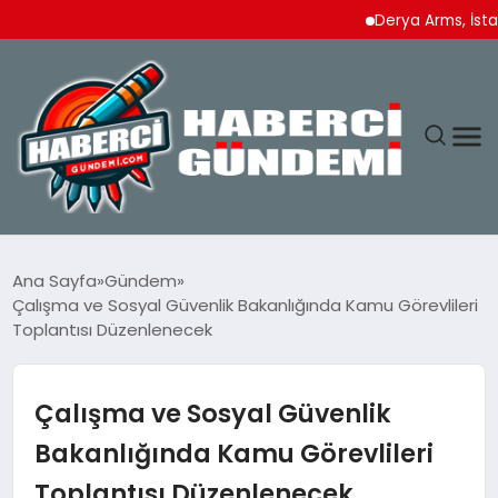
Derya Arms, İstanbul P
ANASAYFA
Ana Sayfa
Gündem
Çalışma ve Sosyal Güvenlik Bakanlığında Kamu Görevlileri
YAŞAM
Toplantısı Düzenlenecek
SPOR
Çalışma ve Sosyal Güvenlik
EKONOMI
Bakanlığında Kamu Görevlileri
Toplantısı Düzenlenecek
DÜNYA