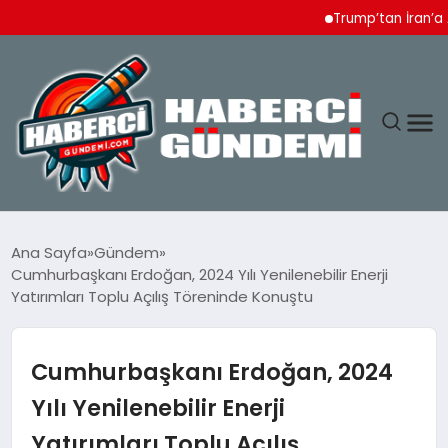
Trump’tan İran’a Ağır T
ANASAYFA
Ana Sayfa
Gündem
Cumhurbaşkanı Erdoğan, 2024 Yılı Yenilenebilir Enerji
YAŞAM
Yatırımları Toplu Açılış Töreninde Konuştu
SPOR
Cumhurbaşkanı Erdoğan, 2024
EKONOMI
Yılı Yenilenebilir Enerji
Yatırımları Toplu Açılış
DÜNYA