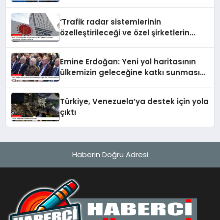
çabasıdır
‘Trafik radar sistemlerinin
özelleştirileceği ve özel şirketlerin
sürücülere ceza keseceği’ iddialarına
yalanlama
Emine Erdoğan: Yeni yol haritasının
ülkemizin geleceğine katkı sunmasını
temenni ederim
Türkiye, Venezuela’ya destek için yola
çıktı
Haberin Doğru Adresi