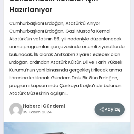
Hazırlanıyor
MAGAZIN
Cumhurbaşkanı Erdoğan, Atatürk’ü Anıyor
EĞITIM
Cumhurbaşkanı Erdoğan, Gazi Mustafa Kemal
Atatürk’ün vefatının 86. yılı nedeniyle düzenlenecek
SAĞLIK
anma programları çerçevesinde önemli ziyaretlerde
bulunacak. İlk olarak Anıtkabir’i ziyaret edecek olan
TEKNOLOJI
Erdoğan, ardından Atatürk Kültür, Dil ve Tarih Yüksek
Kurumu’nun yeni binasında gerçekleştirilecek anma
törenine katılacak. Gündem Dolu Bir Gün Erdoğan,
programı kapsamında Çankaya Köşkü’nde bulunan
Atatürk Müzesi’nin açılışını…
Haberci Gündemi
Paylaş
09 Kasım 2024