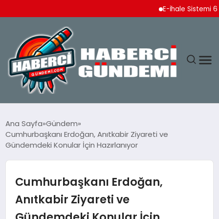
E-İhale Sistemi 6 Ayda 2
ANASAYFA
Ana Sayfa
Gündem
Cumhurbaşkanı Erdoğan, Anıtkabir Ziyareti ve
YAŞAM
Gündemdeki Konular İçin Hazırlanıyor
SPOR
Cumhurbaşkanı Erdoğan,
EKONOMI
Anıtkabir Ziyareti ve
Gündemdeki Konular İçin
DÜNYA