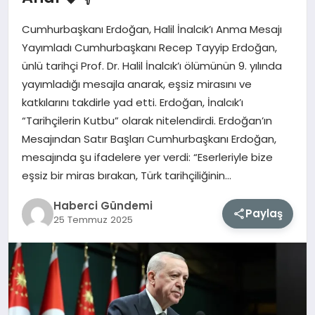
Cumhurbaşkanı Erdoğan, Halil İnalcık’ı Anma Mesajı
MAGAZIN
Yayımladı Cumhurbaşkanı Recep Tayyip Erdoğan,
ünlü tarihçi Prof. Dr. Halil İnalcık’ı ölümünün 9. yılında
EĞITIM
yayımladığı mesajla anarak, eşsiz mirasını ve
katkılarını takdirle yad etti. Erdoğan, İnalcık’ı
SAĞLIK
“Tarihçilerin Kutbu” olarak nitelendirdi. Erdoğan’ın
Mesajından Satır Başları Cumhurbaşkanı Erdoğan,
TEKNOLOJI
mesajında şu ifadelere yer verdi: “Eserleriyle bize
eşsiz bir miras bırakan, Türk tarihçiliğinin…
Haberci Gündemi
Paylaş
25 Temmuz 2025