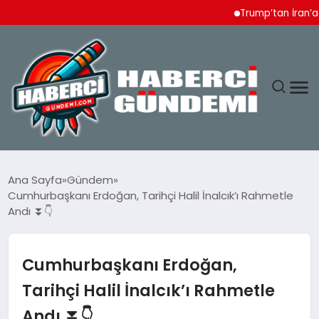
Trump’tan İran’a Ağır 
ANASAYFA
Ana Sayfa
Gündem
Cumhurbaşkanı Erdoğan, Tarihçi Halil İnalcık’ı Rahmetle
YAŞAM
Andı ⏬👇
SPOR
Cumhurbaşkanı Erdoğan,
EKONOMI
Tarihçi Halil İnalcık’ı Rahmetle
Andı ⏬👇
DÜNYA