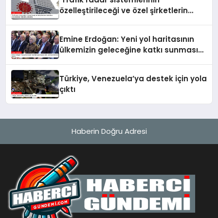
özelleştirileceği ve özel şirketlerin
sürücülere ceza keseceği’ iddialarına
yalanlama
Emine Erdoğan: Yeni yol haritasının
ülkemizin geleceğine katkı sunmasını
temenni ederim
Türkiye, Venezuela’ya destek için yola
çıktı
Haberin Doğru Adresi