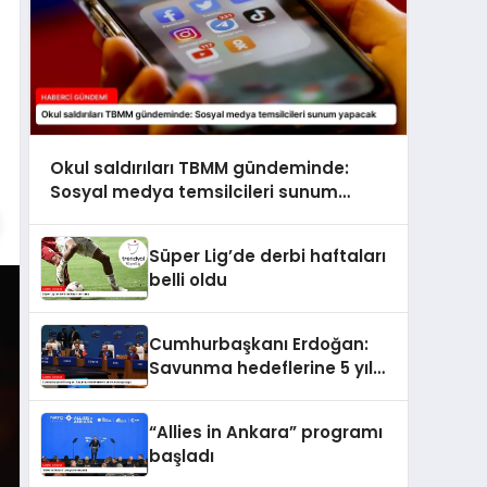
Okul saldırıları TBMM gündeminde:
Sosyal medya temsilcileri sunum
yapacak
Süper Lig’de derbi haftaları
belli oldu
Cumhurbaşkanı Erdoğan:
Savunma hedeflerine 5 yıl
erken ulaşacağız
“Allies in Ankara” programı
başladı