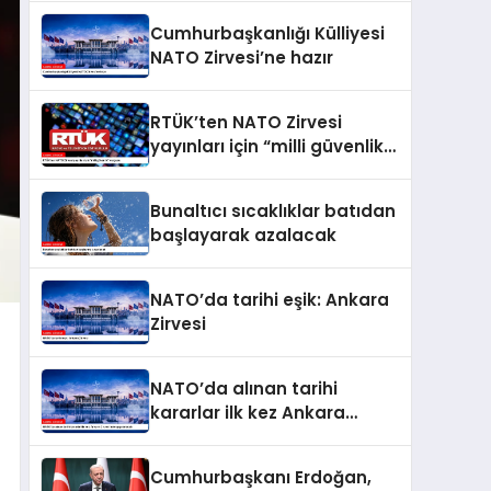
Cumhurbaşkanlığı Külliyesi
NATO Zirvesi’ne hazır
RTÜK’ten NATO Zirvesi
yayınları için “milli güvenlik”
vurgusu
Bunaltıcı sıcaklıklar batıdan
başlayarak azalacak
NATO’da tarihi eşik: Ankara
Zirvesi
NATO’da alınan tarihi
kararlar ilk kez Ankara
Zirvesi’nde uygulanacak
Cumhurbaşkanı Erdoğan,