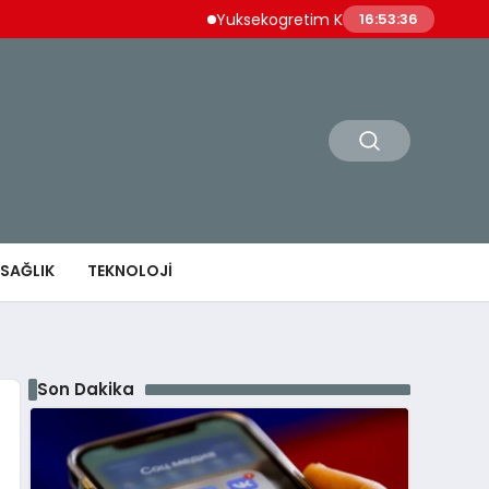
Yuksekogretim Kurulundan Dijital Donusum 
16:53:37
SAĞLIK
TEKNOLOJI
Son Dakika