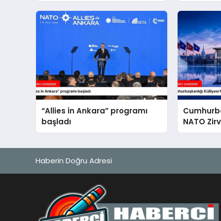
temsilcileri sunum yapacak
“Allies in Ankara” programı
Cumhurbaş
başladı
NATO Zirv
Haberin Doğru Adresi