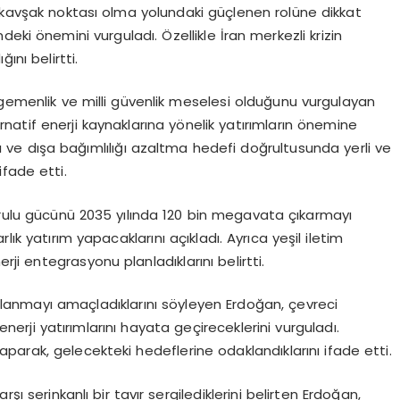
e kavşak noktası olma yolundaki güçlenen rolüne dikkat
ndeki önemini vurguladı. Özellikle İran merkezli krizin
ğını belirtti.
egemenlik ve milli güvenlik meselesi olduğunu vurgulayan
ernatif enerji kaynaklarına yönelik yatırımların önemine
ğını ve dışa bağımlılığı azaltma hedefi doğrultusunda yerli ve
ifade etti.
kurulu gücünü 2035 yılında 120 bin megavata çıkarmayı
ık yatırım yapacaklarını açıkladı. Ayrıca yeşil iletim
rji entegrasyonu planladıklarını belirtti.
kullanmayı amaçladıklarını söyleyen Erdoğan, çevreci
nerji yatırımlarını hayata geçireceklerini vurguladı.
yaparak, gelecekteki hedeflerine odaklandıklarını ifade etti.
şı serinkanlı bir tavır sergilediklerini belirten Erdoğan,