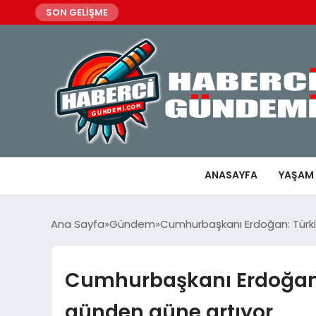
SON GELİŞME
ANASAYFA
YAŞAM
Ana Sayfa
Gündem
Cumhurbaşkanı Erdoğan: Türkiy
Cumhurbaşkanı Erdoğan: 
günden güne artıyor