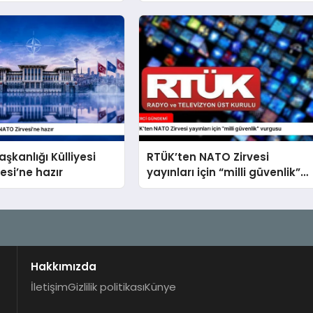
erken ulaşacağız
kanlığı Külliyesi
RTÜK’ten NATO Zirvesi
esi’ne hazır
yayınları için “milli güvenlik”
vurgusu
Hakkımızda
İletişim
Gizlilik politikası
Künye