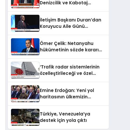
Denizcilik ve Kabotaj
Bayramı’nı kutladı
İletişim Başkanı Duran’dan
Koruyucu Aile Günü
paylaşımı
Ömer Çelik: Netanyahu
hükümetinin sözde kararı
zulümlerini perdeleme
çabasıdır
‘Trafik radar sistemlerinin
özelleştirileceği ve özel
şirketlerin sürücülere ceza
keseceği’ iddialarına
Emine Erdoğan: Yeni yol
yalanlama
haritasının ülkemizin
geleceğine katkı sunmasını
temenni ederim
Türkiye, Venezuela’ya
destek için yola çıktı