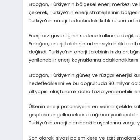
Erdoğan, Türkiye’nin bölgesel enerji merkezi v
çekerek, Türkiye’nin enerji stratejilerinin bölgesi
Türkiye’nin enerji tedarikindeki kritik rolünü artırdı
Enerji arz güvenliğinin sadece kalkınma değil, 
Erdoğan, enerji talebinin artmasıyla birlikte alt
değindi. Türkiye’nin enerji talebinin hızla arttı
yenilenebilir enerji kaynaklarına odaklandıklarını 
Erdoğan, Türkiye’nin güneş ve rüzgar enerjisi 
hedeflediklerini ve bu doğrultuda 80 milyar dolarl
altyapısı oluşturarak daha fazla yenilenebilir ene
Ülkenin enerji potansiyelini en verimli şekilde 
grupların engellemelerine rağmen yenilenebilir e
Türkiye’nin enerji alanındaki başarılarına vurgu 
Son olarak, siyasi polemiklere ve tartışmalara kar