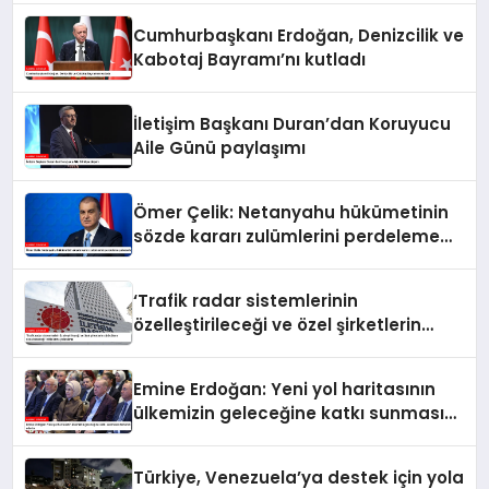
Cumhurbaşkanı Erdoğan, Denizcilik ve
Kabotaj Bayramı’nı kutladı
İletişim Başkanı Duran’dan Koruyucu
Aile Günü paylaşımı
Ömer Çelik: Netanyahu hükümetinin
sözde kararı zulümlerini perdeleme
çabasıdır
‘Trafik radar sistemlerinin
özelleştirileceği ve özel şirketlerin
sürücülere ceza keseceği’ iddialarına
yalanlama
Emine Erdoğan: Yeni yol haritasının
ülkemizin geleceğine katkı sunmasını
temenni ederim
Türkiye, Venezuela’ya destek için yola