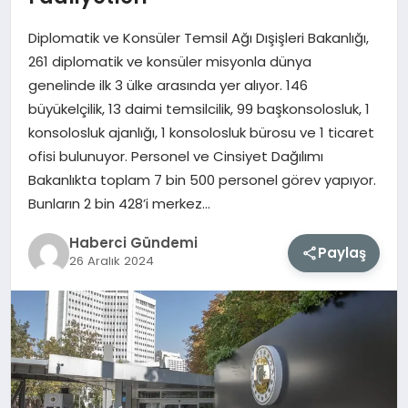
Diplomatik ve Konsüler Temsil Ağı Dışişleri Bakanlığı,
MAGAZIN
261 diplomatik ve konsüler misyonla dünya
genelinde ilk 3 ülke arasında yer alıyor. 146
EĞITIM
büyükelçilik, 13 daimi temsilcilik, 99 başkonsolosluk, 1
konsolosluk ajanlığı, 1 konsolosluk bürosu ve 1 ticaret
SAĞLIK
ofisi bulunuyor. Personel ve Cinsiyet Dağılımı
Bakanlıkta toplam 7 bin 500 personel görev yapıyor.
TEKNOLOJI
Bunların 2 bin 428’i merkez…
Haberci Gündemi
Paylaş
26 Aralık 2024