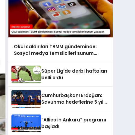
Okul saldırıları TBMM gündeminde:
Sosyal medya temsilcileri sunum
yapacak
Süper Lig’de derbi haftaları
belli oldu
Cumhurbaşkanı Erdoğan:
Savunma hedeflerine 5 yıl
erken ulaşacağız
“Allies in Ankara” programı
başladı