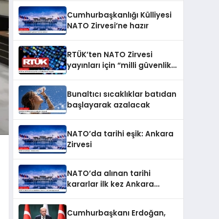
Cumhurbaşkanlığı Külliyesi
NATO Zirvesi’ne hazır
RTÜK’ten NATO Zirvesi
yayınları için “milli güvenlik”
vurgusu
Bunaltıcı sıcaklıklar batıdan
başlayarak azalacak
NATO’da tarihi eşik: Ankara
Zirvesi
NATO’da alınan tarihi
kararlar ilk kez Ankara
Zirvesi’nde uygulanacak
Cumhurbaşkanı Erdoğan,