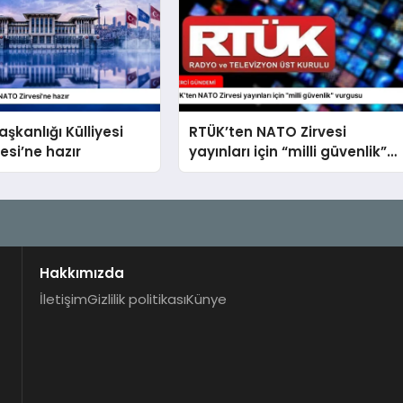
kanlığı Külliyesi
RTÜK’ten NATO Zirvesi
esi’ne hazır
yayınları için “milli güvenlik”
vurgusu
Hakkımızda
İletişim
Gizlilik politikası
Künye