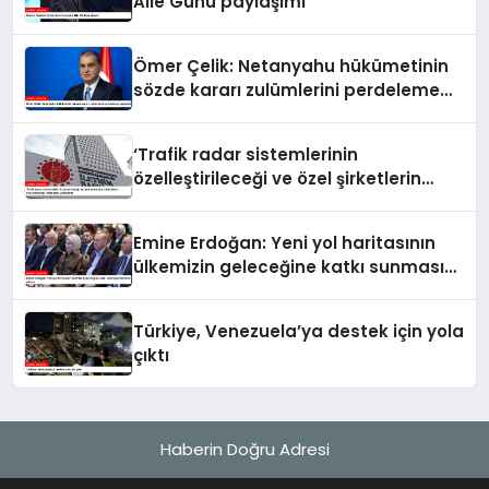
Aile Günü paylaşımı
Ömer Çelik: Netanyahu hükümetinin
sözde kararı zulümlerini perdeleme
çabasıdır
‘Trafik radar sistemlerinin
özelleştirileceği ve özel şirketlerin
sürücülere ceza keseceği’ iddialarına
yalanlama
Emine Erdoğan: Yeni yol haritasının
ülkemizin geleceğine katkı sunmasını
temenni ederim
Türkiye, Venezuela’ya destek için yola
çıktı
Haberin Doğru Adresi