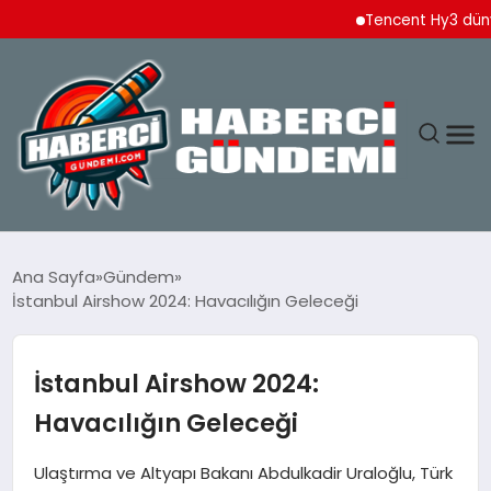
Tencent Hy3 dünya gen
ANASAYFA
Ana Sayfa
Gündem
İstanbul Airshow 2024: Havacılığın Geleceği
YAŞAM
SPOR
İstanbul Airshow 2024:
Havacılığın Geleceği
EKONOMI
Ulaştırma ve Altyapı Bakanı Abdulkadir Uraloğlu, Türk
DÜNYA