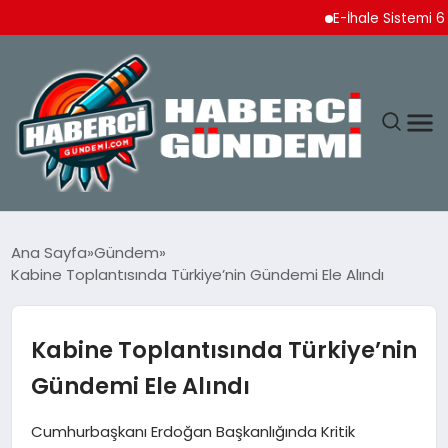
E-İhale Sistemi 6 Ayda 2
ANASAYFA
Ana Sayfa
Gündem
Kabine Toplantısında Türkiye’nin Gündemi Ele Alındı
YAŞAM
SPOR
Kabine Toplantısında Türkiye’nin
Gündemi Ele Alındı
EKONOMI
Cumhurbaşkanı Erdoğan Başkanlığında Kritik
DÜNYA