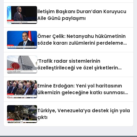
İletişim Başkanı Duran’dan Koruyucu
Aile Günü paylaşımı
Ömer Çelik: Netanyahu hükümetinin
sözde kararı zulümlerini perdeleme
çabasıdır
‘Trafik radar sistemlerinin
özelleştirileceği ve özel şirketlerin
sürücülere ceza keseceği’ iddialarına
yalanlama
Emine Erdoğan: Yeni yol haritasının
ülkemizin geleceğine katkı sunmasını
temenni ederim
Türkiye, Venezuela’ya destek için yola
çıktı