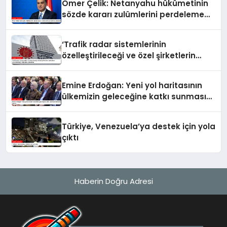
Ömer Çelik: Netanyahu hükümetinin
sözde kararı zulümlerini perdeleme
çabasıdır
‘Trafik radar sistemlerinin
özelleştirileceği ve özel şirketlerin
sürücülere ceza keseceği’ iddialarına
yalanlama
Emine Erdoğan: Yeni yol haritasının
ülkemizin geleceğine katkı sunmasını
temenni ederim
Türkiye, Venezuela’ya destek için yola
çıktı
Haberin Doğru Adresi