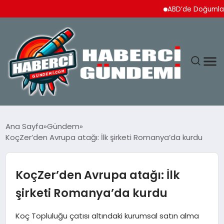
ABD’de Doğumla Vatandaş
ANASAYFA
Ana Sayfa
Gündem
KoçZer’den Avrupa atağı: İlk şirketi Romanya’da kurdu
YAŞAM
SPOR
KoçZer’den Avrupa atağı: İlk
şirketi Romanya’da kurdu
EKONOMI
Koç Topluluğu çatısı altındaki kurumsal satın alma
DÜNYA