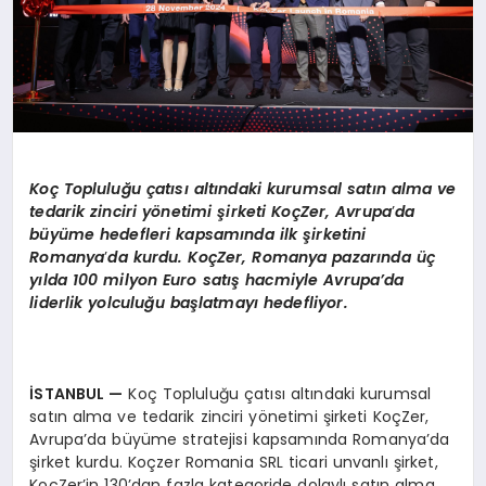
Ko
ç
Toplulu
ğ
u
ç
at
ı
s
ı
alt
ı
ndaki kurumsal sat
ı
n alma ve
tedarik zinciri y
ö
netimi
ş
irketi Ko
ç
Zer, Avrupa
’
da
b
ü
y
ü
me hedefleri kapsam
ı
nda ilk
ş
irketini
Romanya
’
da kurdu. Ko
ç
Zer, Romanya pazar
ı
nda
üç
y
ı
lda 100 milyon Euro sat
ış
hacmiyle Avrupa
’
da
liderlik yolculu
ğ
u ba
ş
latmay
ı
hedefliyor.
İ
STANBUL
—
Koç Topluluğu çatısı altındaki kurumsal
satın alma ve tedarik zinciri yönetimi şirketi KoçZer,
Avrupa’da büyüme stratejisi kapsamında Romanya’da
şirket kurdu. Koçzer Romania SRL ticari unvanlı şirket,
KoçZer’in 130’dan fazla kategoride dolaylı satın alma