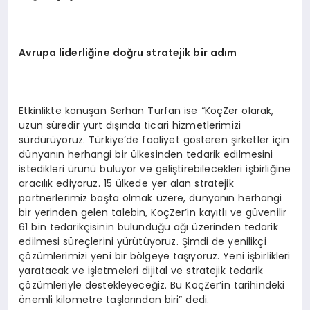
Avrupa liderli
ğ
ine do
ğ
ru stratejik bir ad
ı
m
Etkinlikte konuşan Serhan Turfan ise “KoçZer olarak,
uzun süredir yurt dışında ticari hizmetlerimizi
sürdürüyoruz. Türkiye’de faaliyet gösteren şirketler için
dünyanın herhangi bir ülkesinden tedarik edilmesini
istedikleri ürünü buluyor ve geliştirebilecekleri işbirliğine
aracılık ediyoruz. 15 ülkede yer alan stratejik
partnerlerimiz başta olmak üzere, dünyanın herhangi
bir yerinden gelen talebin, KoçZer’in kayıtlı ve güvenilir
61 bin tedarikçisinin bulunduğu ağı üzerinden tedarik
edilmesi süreçlerini yürütüyoruz. Şimdi de yenilikçi
çözümlerimizi yeni bir bölgeye taşıyoruz. Yeni işbirlikleri
yaratacak ve işletmeleri dijital ve stratejik tedarik
çözümleriyle destekleyeceğiz. Bu KoçZer’in tarihindeki
önemli kilometre taşlarından biri” dedi.