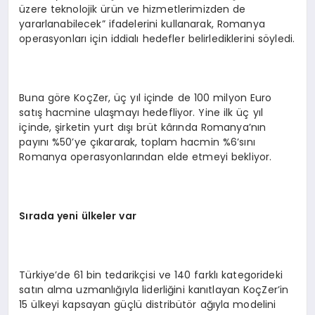
üzere teknolojik ürün ve hizmetlerimizden de
yararlanabilecek” ifadelerini kullanarak, Romanya
operasyonları için iddialı hedefler belirlediklerini söyledi.
Buna göre KoçZer, üç yıl içinde de 100 milyon Euro
satış hacmine ulaşmayı hedefliyor. Yine ilk üç yıl
içinde, şirketin yurt dışı brüt kârında Romanya’nın
payını %50’ye çıkararak, toplam hacmin %6’sını
Romanya operasyonlarından elde etmeyi bekliyor.
S
ı
rada yeni
ü
lkeler var
Türkiye’de 61 bin tedarikçisi ve 140 farklı kategorideki
satın alma uzmanlığıyla liderliğini kanıtlayan KoçZer’in
15 ülkeyi kapsayan güçlü distribütör ağıyla modelini