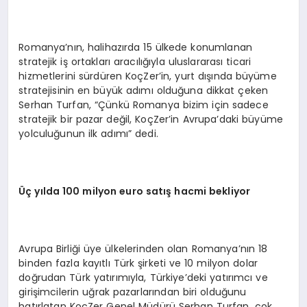
Romanya’nın, halihazırda 15 ülkede konumlanan
stratejik iş ortakları aracılığıyla uluslararası ticari
hizmetlerini sürdüren KoçZer’in, yurt dışında büyüme
stratejisinin en büyük adımı olduğuna dikkat çeken
Serhan Turfan, “Çünkü Romanya bizim için sadece
stratejik bir pazar değil, KoçZer’in Avrupa’daki büyüme
yolculuğunun ilk adımı” dedi.
Üç
y
ı
lda 100 milyon euro sat
ış
hacmi bekliyor
Avrupa Birliği üye ülkelerinden olan Romanya’nın 18
binden fazla kayıtlı Türk şirketi ve 10 milyon dolar
doğrudan Türk yatırımıyla, Türkiye’deki yatırımcı ve
girişimcilerin uğrak pazarlarından biri olduğunu
hatırlatan KoçZer Genel Müdürü Serhan Turfan, çok