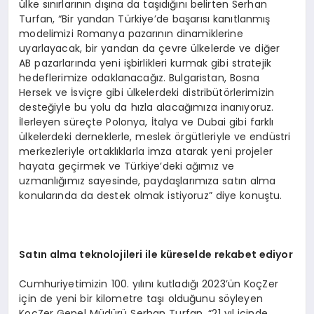
ülke sınırlarının dışına da taşıdığını belirten Serhan
Turfan, “Bir yandan Türkiye’de başarısı kanıtlanmış
modelimizi Romanya pazarının dinamiklerine
uyarlayacak, bir yandan da çevre ülkelerde ve diğer
AB pazarlarında yeni işbirlikleri kurmak gibi stratejik
hedeflerimize odaklanacağız. Bulgaristan, Bosna
Hersek ve İsviçre gibi ülkelerdeki distribütörlerimizin
desteğiyle bu yolu da hızla alacağımıza inanıyoruz.
İlerleyen süreçte Polonya, İtalya ve Dubai gibi farklı
ülkelerdeki derneklerle, meslek örgütleriyle ve endüstri
merkezleriyle ortaklıklarla imza atarak yeni projeler
hayata geçirmek ve Türkiye’deki ağımız ve
uzmanlığımız sayesinde, paydaşlarımıza satın alma
konularında da destek olmak istiyoruz” diye konuştu.
Satı
n alma teknolojileri ile k
ü
reselde rekabet ediyor
Cumhuriyetimizin 100. yılını kutladığı 2023’ün KoçZer
için de yeni bir kilometre taşı olduğunu söyleyen
KoçZer Genel Müdürü Serhan Turfan, “21 yıl içinde