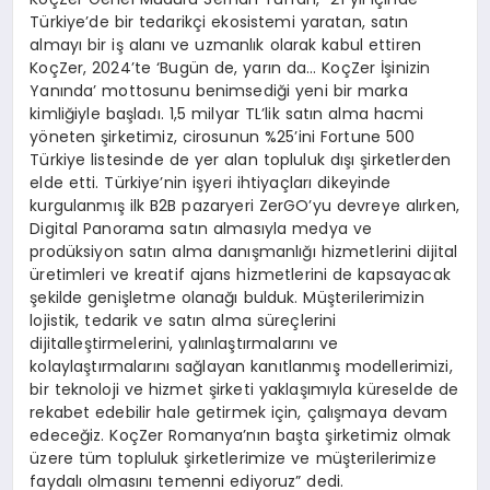
Türkiye’de bir tedarikçi ekosistemi yaratan, satın
almayı bir iş alanı ve uzmanlık olarak kabul ettiren
KoçZer, 2024’te ‘Bugün de, yarın da… KoçZer İşinizin
Yanında’ mottosunu benimsediği yeni bir marka
kimliğiyle başladı. 1,5 milyar TL’lik satın alma hacmi
yöneten şirketimiz, cirosunun %25’ini Fortune 500
Türkiye listesinde de yer alan topluluk dışı şirketlerden
elde etti. Türkiye’nin işyeri ihtiyaçları dikeyinde
kurgulanmış ilk B2B pazaryeri ZerGO’yu devreye alırken,
Digital Panorama satın almasıyla medya ve
prodüksiyon satın alma danışmanlığı hizmetlerini dijital
üretimleri ve kreatif ajans hizmetlerini de kapsayacak
şekilde genişletme olanağı bulduk. Müşterilerimizin
lojistik, tedarik ve satın alma süreçlerini
dijitalleştirmelerini, yalınlaştırmalarını ve
kolaylaştırmalarını sağlayan kanıtlanmış modellerimizi,
bir teknoloji ve hizmet şirketi yaklaşımıyla küreselde de
rekabet edebilir hale getirmek için, çalışmaya devam
edeceğiz. KoçZer Romanya’nın başta şirketimiz olmak
üzere tüm topluluk şirketlerimize ve müşterilerimize
faydalı olmasını temenni ediyoruz” dedi.